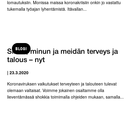
lomautuksiin. Monissa maissa koronakriisiin onkin jo vastattu
tukemalla työajan lyhentämistä. Itävallan...
BLOGI
Sinun, minun ja meidän terveys ja
talous – nyt
| 23.3.2020
Koronaviruksen vaikutukset terveyteen ja talouteen tulevat
olemaan valtaisat. Voimme jokainen osaltamme olla
lieventämässä shokkia toimimalla ohjeiden mukaan, samalla...