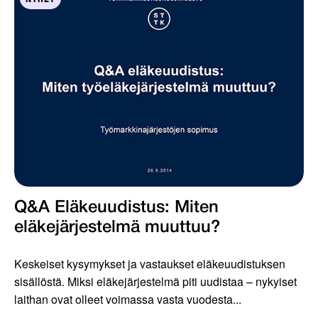
Q&A Eläkeuudistus: Miten
eläkejärjestelmä muuttuu?
Keskeiset kysymykset ja vastaukset eläkeuudistuksen
sisällöstä. Miksi eläkejärjestelmä piti uudistaa – nykyiset
laithan ovat olleet voimassa vasta vuodesta...