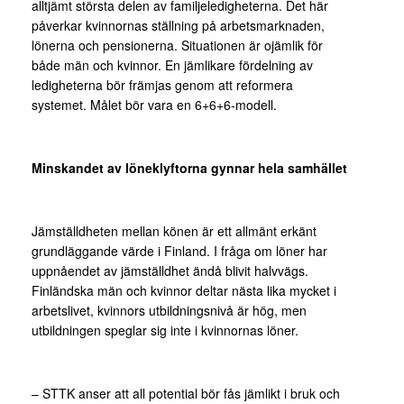
alltjämt största delen av familjeledigheterna. Det här
påverkar kvinnornas ställning på arbetsmarknaden,
lönerna och pensionerna. Situationen är ojämlik för
både män och kvinnor. En jämlikare fördelning av
ledigheterna bör främjas genom att reformera
systemet. Målet bör vara en 6+6+6-modell.
Minskandet av löneklyftorna gynnar hela samhället
Jämställdheten mellan könen är ett allmänt erkänt
grundläggande värde i Finland. I fråga om löner har
uppnåendet av jämställdhet ändå blivit halvvägs.
Finländska män och kvinnor deltar nästa lika mycket i
arbetslivet, kvinnors utbildningsnivå är hög, men
utbildningen speglar sig inte i kvinnornas löner.
– STTK anser att all potential bör fås jämlikt i bruk och