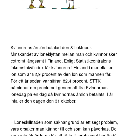
Kvinnornas årslön betalad den 31 oktober.
Minskandet av löneklyftan mellan män och kvinnor sker
extremt långsamt i Finland. Enligt Statistikcentralens
inkomstnivåindex får kvinnorna i Finland i medeltal en
lön som är 82,9 procent av den lön som männen får.
För ett år sedan var siffran 82,4 procent. STTK
påminner om problemet genom att fira Kvinnornas
lönedag på en dag då kvinnornas årslön betalats. I år
infaller den dagen den 31 oktober.
– Löneskillnaden som saknar grund är ett segt problem,
vars orsaker man känner till och som kan påverkas. De
konkreta åtgärderna för att rätta till problemet har ändå