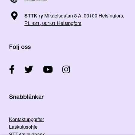
STTK ry
Mikaelsgatan 8 A, 00100 Helsingfors,
PL 421, 00101 Helsingfors
Följ oss
Snabblänkar
Kontaktuppgifter
Laskutusohje
STTK:s bildbank