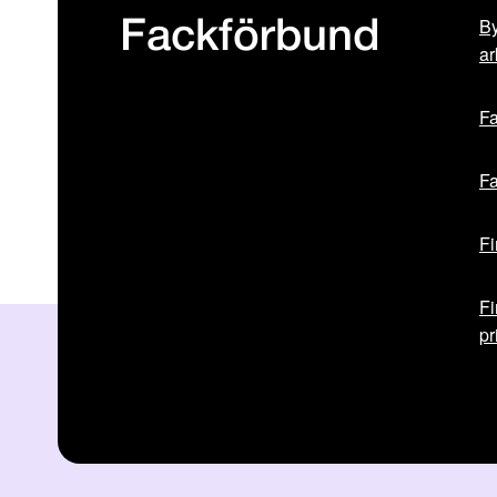
By
Fackförbund
ar
Fa
Fa
Fi
Fi
pr