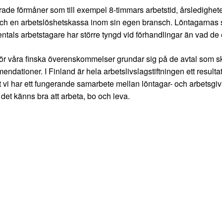
ablerade förmåner som till exempel 8-timmars arbetstid, årsledigh
 och en arbetslöshetskassa inom sin egen bransch. Löntagarnas st
sentals arbetstagare har större tyngd vid förhandlingar än vad de
n för våra finska överenskommelser grundar sig på de avtal som 
ationer. I Finland är hela arbetslivslagstiftningen ett resulta
att vi har ett fungerande samarbete mellan löntagar- och arbetsg
det känns bra att arbeta, bo och leva.