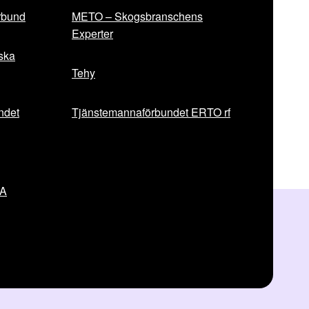
rbund
METO – Skogsbranschens
Experter
iska
Tehy
ndet
Tjänstemannaförbundet ERTO rf
VA