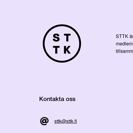
STTK är 
medlemsf
tillsamm
Kontakta oss
sttk@sttk.fi