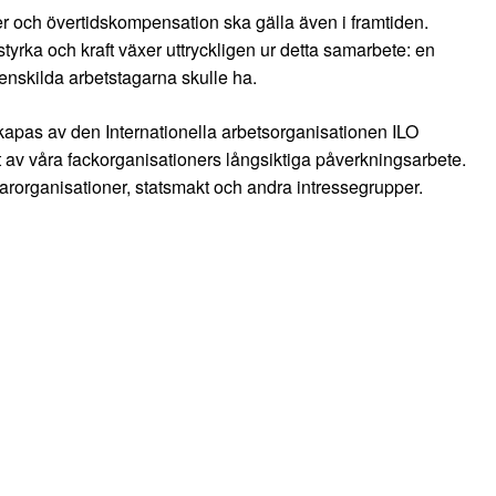
eter och övertidskompensation ska gälla även i framtiden.
yrka och kraft växer uttryckligen ur detta samarbete: en
 enskilda arbetstagarna skulle ha.
skapas av den Internationella arbetsorganisationen ILO
t av våra fackorganisationers långsiktiga påverkningsarbete.
ivarorganisationer, statsmakt och andra intressegrupper.