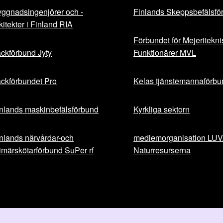
ggnadsingenjörer och -
Finlands Skeppsbefälsfö
kitekter i Finland RIA
Förbundet för Mejeritekn
ckförbund Jyty
Funktionärer MVL
ckförbundet Pro
Kelas tjänstemannaförbu
nlands maskinbefälsförbund
Kyrkliga sektorn
nlands närvårdar-och
medlemorganisation LU
imärskötarförbund SuPer rf
Naturresurserna