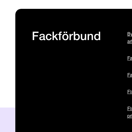
By
Fackförbund
ar
Fa
Fa
Fi
Fi
pr