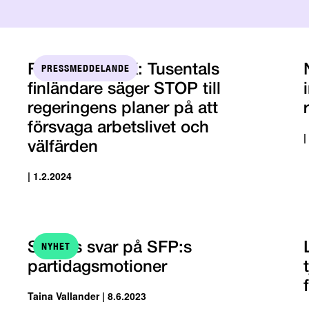
PRESSMEDDELANDE
FFC och STTK: Tusentals
finländare säger STOP till
regeringens planer på att
försvaga arbetslivet och
|
välfärden
| 1.2.2024
NYHET
STTK:s svar på SFP:s
partidagsmotioner
Taina Vallander | 8.6.2023