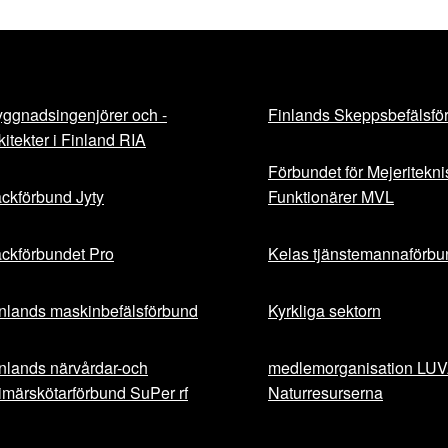
ggnadsingenjörer och -
Finlands Skeppsbefälsfö
kitekter i Finland RIA
Förbundet för Mejeritekn
ckförbund Jyty
Funktionärer MVL
ckförbundet Pro
Kelas tjänstemannaförbu
nlands maskinbefälsförbund
Kyrkliga sektorn
nlands närvårdar-och
medlemorganisation LU
imärskötarförbund SuPer rf
Naturresurserna