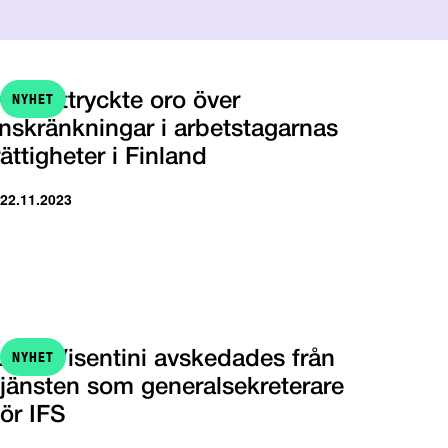
NYHET
NFS uttryckte oro över
inskränkningar i arbetstagarnas
rättigheter i Finland
 22.11.2023
NYHET
Luca Visentini avskedades från
tjänsten som generalsekreterare
för IFS