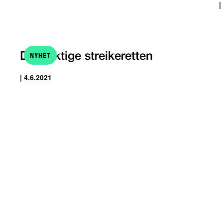
|
NYHET
Den viktige streikeretten
| 4.6.2021