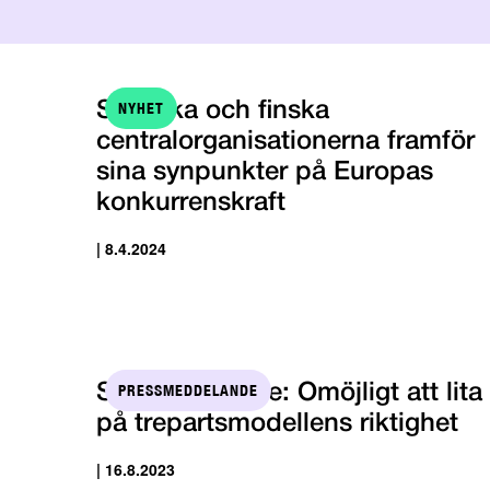
NYHET
Svenska och finska
centralorganisationerna framför
sina synpunkter på Europas
konkurrenskraft
| 8.4.2024
PRESSMEDDELANDE
STTK:s styrelse: Omöjligt att lita
på trepartsmodellens riktighet
| 16.8.2023