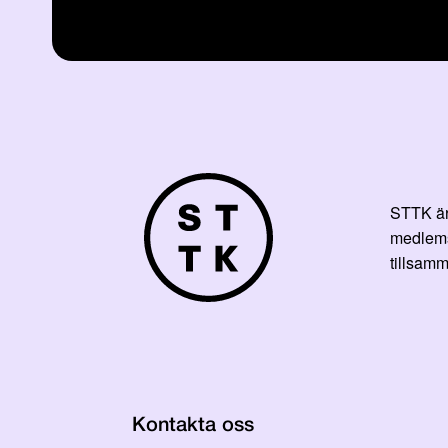
STTK är 
medlemsf
tillsamm
Kontakta oss