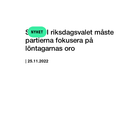
NYHET
STTK: I riksdagsvalet måste
partierna fokusera på
löntagarnas oro
| 25.11.2022