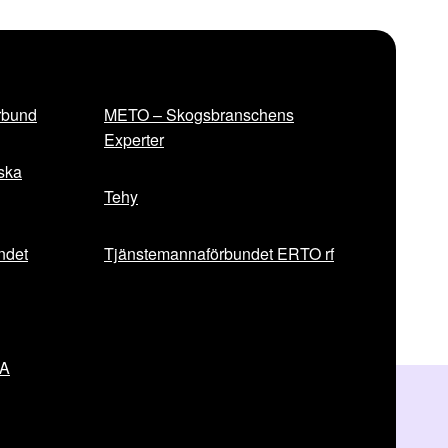
rbund
METO – Skogsbranschens
Experter
iska
Tehy
ndet
Tjänstemannaförbundet ERTO rf
VA