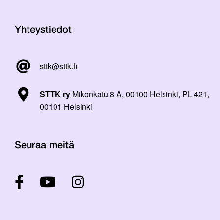
Yhteystiedot
sttk@sttk.fi
STTK ry
Mikonkatu 8 A, 00100 Helsinki, PL 421,
00101 Helsinki
Seuraa meitä