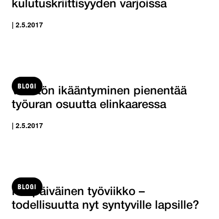
kulutuskriittisyyden varjoissa
| 2.5.2017
BLOGI
Väestön ikääntyminen pienentää
työuran osuutta elinkaaressa
| 2.5.2017
BLOGI
Nelipäiväinen työviikko –
todellisuutta nyt syntyville lapsille?