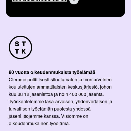
k
:
e
l
i
:
80 vuotta oikeudenmukaista työelämää
Olemme poliittisesti sitoutumaton ja moniarvoinen
koulutettujen ammattilaisten keskusjärjestö, johon
kuuluu 12 jäsenliittoa ja noin 400 000 jäsentä.
Työskentelemme tasa-arvoisen, yhdenvertaisen ja
turvallisen työelämän puolesta yhdessä
jäsenliittojemme kanssa. Visiomme on
oikeudenmukainen työelämä.