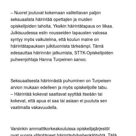
– Nuoret joutuvat kokemaan valitettavan paljon
seksuaalista häirintää opettajien ja muiden
opiskelijoiden taholta. Yksikin häirintätapaus on liikaa.
Julkisuudessa esiin nousseiden tapausten valossa
syntyy myös vaikutelma, että koulun maine on
häirintätapauksen julkituomista tärkeämpi. Tämä
edesauttaa häirinnän jatkumista, STTK-Opiskelijoiden
puheenjohtaja Hanna Turpeinen sanoo.
Seksuaalisesta häirinnästä puhuminen on Turpeisen
arvion mukaan edelleen ja myös opiskelijoille tabu.
– Häirintää kokevat saattavat syyttää itseään tai
kokevat, että apua ei saa tai asiaan ei puututa sen
vaatimalla vakavuudella.
Varsinkin ammattikorkeakouluissa opiskelijajärjestöt
ovat vuosia ylläpitäneet häirintäyhdyshenkilötyötä. Tällä