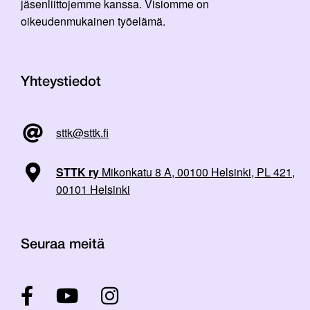
jäsenliittojemme kanssa. Visiomme on
oikeudenmukainen työelämä.
Yhteystiedot
sttk@sttk.fi
STTK ry
Mikonkatu 8 A, 00100 Helsinki, PL 421,
00101 Helsinki
Seuraa meitä