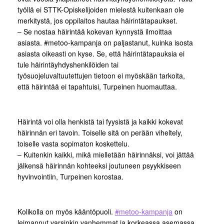
työllä ei STTK-Opiskelijoiden mielestä kuitenkaan ole
merkitystä, jos oppilaitos hautaa häirintätapaukset.
– Se nostaa häirintää kokevan kynnystä ilmoittaa
asiasta. #metoo-kampanja on paljastanut, kuinka isosta
asiasta oikeasti on kyse. Se, että häirintätapauksia ei
tule häirintäyhdyshenkilöiden tai
työsuojeluvaltuutettujen tietoon ei myöskään tarkoita,
että häirintää ei tapahtuisi, Turpeinen huomauttaa.
Häirintä voi olla henkistä tai fyysistä ja kaikki kokevat
häirinnän eri tavoin. Toiselle sitä on perään viheltely,
toiselle vasta sopimaton koskettelu.
– Kuitenkin kaikki, mikä mielletään häirinnäksi, voi jättää
jälkensä häirinnän kohteeksi joutuneen psyykkiseen
hyvinvointiin, Turpeinen korostaa.
Kolikolla on myös kääntöpuoli.
#metoo-kampanja
on
leimannut varsinkin vanhemmat ja korkeassa asemassa