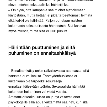
olevat miehet seksuaalisiksi häiritsijöiksi.
– On hyvä, että kampanja saa miehet ajattelemaan
käytöstään, mutta ketään ei pidä tarpeettomasti leimata
eikä kaikki ole häirintää. Paljon puhutaan naisten
kokemasta seksuaalisesta häirinnästä. Sitä kokevat
myös miehet, mutta siitä ei juuri puhuta.
Häirintään puuttuminen ja siitä
puhuminen on ennaltaehkäisyä
– Ennaltaehkäisy onkin ratkaisevassa asemassa, sillä
häirintää ei voi lääkitä. Terveydenhuollossa ei
kuitenkaan ole tarpeeksi resursseja
ennaltaehkäisevään työhön. Seksuaalista häirintää
kokeneen hoitaminen voi viedä vuosia.
Ammattikorkeakouluissa on jo nyt valtavat jonot
psykologeille eikä apua välttämättä saa heti, kun sitä