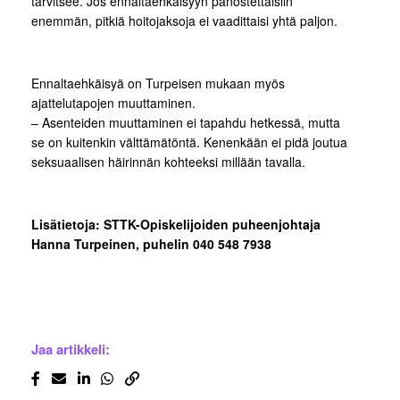
tarvitsee. Jos ennaltaehkäisyyn panostettaisiin
enemmän, pitkiä hoitojaksoja ei vaadittaisi yhtä paljon.
Ennaltaehkäisyä on Turpeisen mukaan myös
ajattelutapojen muuttaminen.
– Asenteiden muuttaminen ei tapahdu hetkessä, mutta
se on kuitenkin välttämätöntä. Kenenkään ei pidä joutua
seksuaalisen häirinnän kohteeksi millään tavalla.
Lisätietoja: STTK-Opiskelijoiden puheenjohtaja
Hanna Turpeinen, puhelin 040 548 7938
Jaa artikkeli: