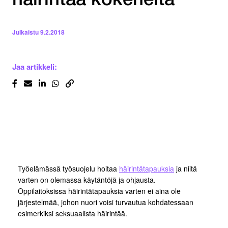
häirintää kokeneita
Julkaistu
9.2.2018
Jaa artikkeli:
Työelämässä työsuojelu hoitaa
häirintätapauksia
ja niitä
varten on olemassa käytäntöjä ja ohjausta.
Oppilaitoksissa häirintätapauksia varten ei aina ole
järjestelmää, johon nuori voisi turvautua kohdatessaan
esimerkiksi seksuaalista häirintää.