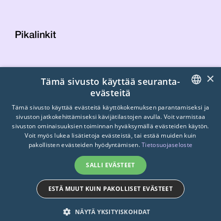
Pikalinkit
Yhteystiedot
×
Tämä sivusto käyttää seuranta-
Laskutustiedot
evästeitä
STTK:n kuvapankki
FINNISH
Tietosuojaseloste
Tämä sivusto käyttää evästeitä käyttökokemuksen parantamiseksi ja
sivuston jatkokehittämiseksi kävijätilastojen avulla. Voit varmistaa
Turvallisemman tilan periaatteet
ENGLISH
sivuston ominaisuuksien toiminnan hyväksymällä evästeiden käytön.
Voit myös lukea lisätietoja evästeistä, tai estää muiden kuin
SWEDISH
pakollisten evästeiden hyödyntämisen.
Tietosuojaseloste
SALLI EVÄSTEET
ESTÄ MUUT KUIN PAKOLLISET EVÄSTEET
© 2026
STTK.
Made with ❤ by
Avoin.Systems
NÄYTÄ YKSITYISKOHDAT