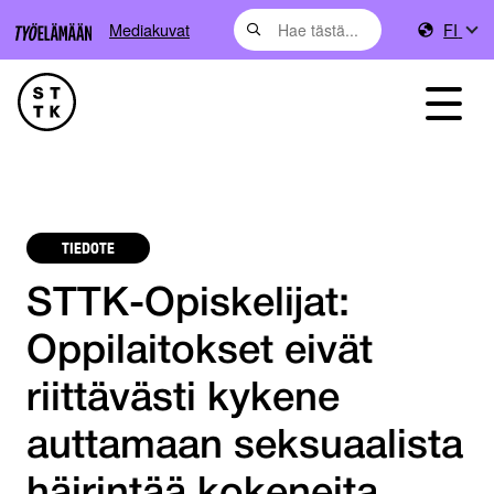
Mediakuvat
FI
TIEDOTE
STTK-Opiskelijat:
Oppilaitokset eivät
riittävästi kykene
auttamaan seksuaalista