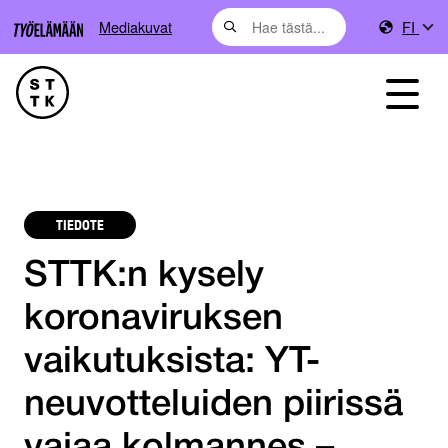
Mediakuvat
FI
TIEDOTE
STTK:n kysely
koronaviruksen
vaikutuksista: YT-
neuvotteluiden piirissä