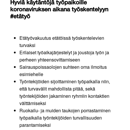
Hyviä käytäntöjä työpaikoille
koronaviruksen aikana työskentelyyn
#etätyö
Etätyövakuutus etätöissä työskentelevien
turvaksi
Erilaiset työaikajärjestelyt ja joustoja työn ja
perheen yhteensovittamiseen
Sairauspoissaolojen suhteen oma ilmoitus
esimiehelle
Työntekijöiden sijoittaminen työpaikalla niin,
että turvavälit mahdollista pitää, sekä
työntekijöiden jakaminen ryhmiin kontaktien
välttämiseksi
Ruokailu- ja muiden taukojen porrastaminen
työpaikalla työntekijöiden turvallisuuden
parantamiseksi