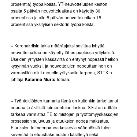
prosenttia) työpaikoista. YT-neuvotteluiden keston
osalta 5 päivän neuvotteluaikaa on käytetty 30
prosentissa ja alle 5 päivän neuvotteluaikaa 15
prosentissa yksityisen sektorin työpaikoista.
– Koronakriisin takia määräajaksi sovittua lyhyttä
neuvotteluaikaa on käytetty lähes puolessa yrityksistä.
Useiden yritysten kassavirta on ehtynyt nopeasti heikon
kysynnän vuoksi, ja neuvottelujen nopeuttaminen on
varmastikin ollut monelle yritykselle tarpeen, STTK:n
johtaja
Katarina Murto
toteaa.
– Työntekijöiden kannalta tämä on kuitenkin tarkoittanut
nopeaa ja äkillistä toimeentulon laskua. Siksi on erittäin
tärkeää varmistaa TE-toimistojen ja työttömyyskassojen
prosessien sujuvuus ja etuuksien nopea maksatus.
Etuuksien toimeenpanoa koskevia säännöksiä tulee
keventää ja etuushakemusten käsittelyä sekä