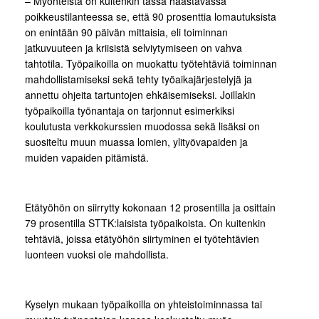
– Myönteistä on kuitenkin tässä haastavassa
poikkeustilanteessa se, että 90 prosenttia lomautuksista
on enintään 90 päivän mittaisia, eli toiminnan
jatkuvuuteen ja kriisistä selviytymiseen on vahva
tahtotila. Työpaikoilla on muokattu työtehtäviä toiminnan
mahdollistamiseksi sekä tehty työaikajärjestelyjä ja
annettu ohjeita tartuntojen ehkäisemiseksi. Joillakin
työpaikoilla työnantaja on tarjonnut esimerkiksi
koulutusta verkkokurssien muodossa sekä lisäksi on
suositeltu muun muassa lomien, ylityövapaiden ja
muiden vapaiden pitämistä.
Etätyöhön on siirrytty kokonaan 12 prosentilla ja osittain
79 prosentilla STTK:laisista työpaikoista. On kuitenkin
tehtäviä, joissa etätyöhön siirtyminen ei työtehtävien
luonteen vuoksi ole mahdollista.
Kyselyn mukaan työpaikoilla on yhteistoiminnassa tai