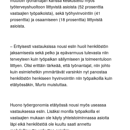
muutoin työnantajan kanssa keskusteltu myös
työterveyshuoltoon liittyvistä asioista (52 prosenttia
vastaajien työpaikoista), sekä työhyvinvointiin (41
prosenttia) ja osaamiseen (18 prosenttia) liittyvistä
asioista.
– Erityisesti vastauksissa nousi esiin huoli henkilöstön
jaksamisesta sekä pelko ja epävarmuus tulevasta niin
terveyteen kuin työpaikan säilymiseen ja toimeentuloon
liittyen. Olisi erittäin tärkeää, että työnantajat, niin johto
kuin esimiehetkin ymmärtävät varsinkin nyt panostaa
henkilöstön henkiseen hyvinvointiin niin työpaikoilla kuin
etätyössäkin, Murto muistuttaa.
Huono työergonomia etätyössä nousi myös useassa
vastauksessa esiin. Lisäksi monilla työpaikoilla ei
vastaajien mukaan ole käyty yhteistoiminnassa asioita
läpi eikä henkilöstöä ole kuultu saati annettu