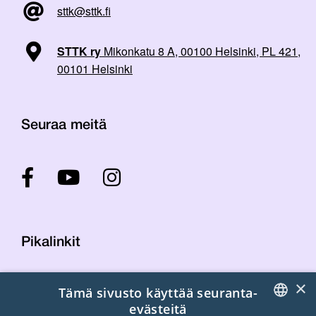
sttk@sttk.fi
STTK ry
Mikonkatu 8 A, 00100 Helsinki, PL 421,
00101 Helsinki
Seuraa meitä
Pikalinkit
×
Tämä sivusto käyttää seuranta-
Yhteystiedot
evästeitä
Laskutustiedot