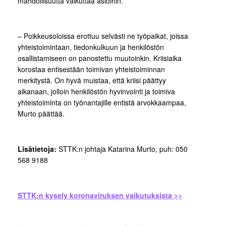
mahdollisuutta vaikuttaa asioihin.
– Poikkeusoloissa erottuu selvästi ne työpaikat, joissa
yhteistoimintaan, tiedonkulkuun ja henkilöstön
osallistamiseen on panostettu muutoinkin. Kriisiaika
korostaa entisestään toimivan yhteistoiminnan
merkitystä. On hyvä muistaa, että kriisi päättyy
aikanaan, jolloin henkilöstön hyvinvointi ja toimiva
yhteistoiminta on työnantajille entistä arvokkaampaa,
Murto päättää.
Lisätietoja:
STTK:n johtaja Katarina Murto, puh: 050
568 9188
STTK:n kysely koronaviruksen vaikutuksista >>