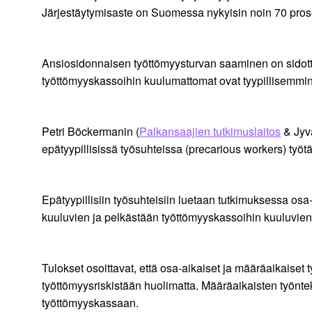
Järjestäytymisaste on Suomessa nykyisin noin 70 prose
Ansiosidonnaisen työttömyysturvan saaminen on sidott
työttömyyskassoihin kuulumattomat ovat tyypillisemmin n
Petri Böckermanin (
Palkansaajien tutkimuslaitos
& Jyvä
epätyypillisissä työsuhteissa (precarious workers) työt
Epätyypillisiin työsuhteisiin luetaan tutkimuksessa osa-
kuuluvien ja pelkästään työttömyyskassoihin kuuluvien
Tulokset osoittavat, että osa-aikaiset ja määräaikaiset
työttömyysriskistään huolimatta. Määräaikaisten työnte
työttömyyskassaan.