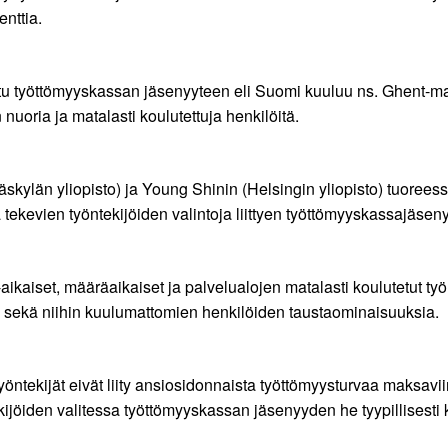
nttia.
u työttömyyskassan jäsenyyteen eli Suomi kuuluu ns. Ghent-ma
uoria ja matalasti koulutettuja henkilöitä.
skylän yliopisto) ja Young Shinin (Helsingin yliopisto) tuoreess
ä tekevien työntekijöiden valintoja liittyen työttömyyskassajäsen
aikaiset, määräaikaiset ja palvelualojen matalasti koulutetut työ
 sekä niihin kuulumattomien henkilöiden taustaominaisuuksia.
 työntekijät eivät liity ansiosidonnaista työttömyysturvaa maksav
kijöiden valitessa työttömyyskassan jäsenyyden he tyypillisesti