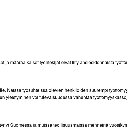
set ja määräaikaiset työntekijät eivät liity ansiosidonnaista ty
le. Näissä työsuhteissa olevien henkilöiden suurempi työttömyys
iden yleistyminen voi tulevaisuudessa vähentää työttömyyskass
ntynyt Suomessa ja muissa teollisuusmaissa menneinä vuosikym