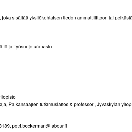
 joka sisältää yksilökohtaisen tiedon ammattiliittoon tai pelk
tiö ja Työsuojelurahasto.
liopisto
kija, Palkansaajien tutkimuslaitos & professori, Jyväskylän yli
 3189, petri.bockerman@labour.fi