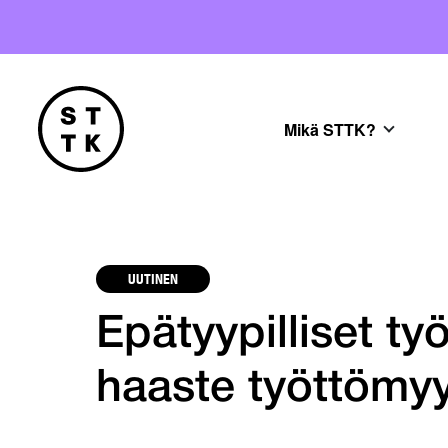
Mikä STTK?
UUTINEN
Epätyypilliset ty
haaste työttömyy