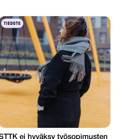
TIEDOTE
STTK ei hyväksy työsopimusten