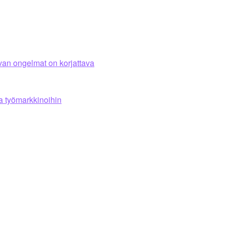
rvan ongelmat on korjattava
a työmarkkinoihin