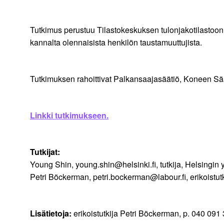
Tutkimus perustuu Tilastokeskuksen tulonjakotilastoon,
kannalta olennaisista henkilön taustamuuttujista.
Tutkimuksen rahoittivat Palkansaajasäätiö, Koneen Sää
Linkki tutkimukseen.
Tutkijat:
Young Shin, young.shin@helsinki.fi, tutkija, Helsingin y
Petri Böckerman, petri.bockerman@labour.fi, erikoistut
Lisätietoja:
erikoistutkija Petri Böckerman, p. 040 091