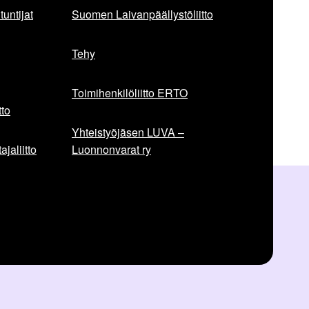
untijat
Suomen Laivanpäällystöliitto
Tehy
Toimihenkilöliitto ERTO
to
Yhteistyöjäsen LUVA –
jaliitto
Luonnonvarat ry