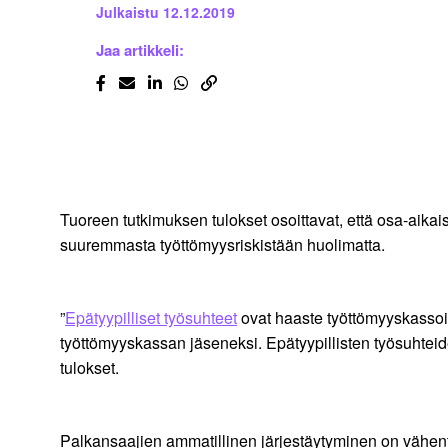
Julkaistu
12.12.2019
Jaa artikkeli:
Tuoreen tutkimuksen tulokset osoittavat, että osa-aikai
suuremmasta työttömyysriskistään huolimatta.
”
Epätyypilliset työsuhteet
ovat haaste työttömyyskassoil
työttömyyskassan jäseneksi. Epätyypillisten työsuhte
tulokset.
Palkansaajien ammatillinen järjestäytyminen on vähe