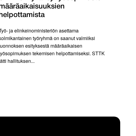
määräaikaisuuksien
helpottamista
Työ- ja elinkeinoministeriön asettama
kolmikantainen työryhmä on saanut valmiiksi
luonnoksen esityksestä määräaikaisen
työsopimuksen tekemisen helpottamiseksi. STTK
jätti hallituksen...