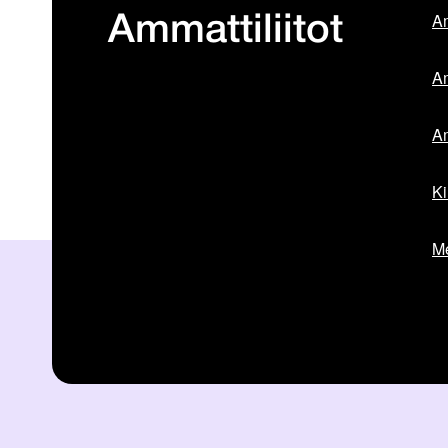
Am
Ammattiliitot
Am
Am
Ki
Me