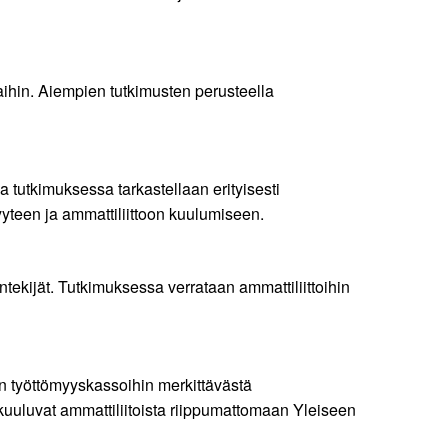
ihin. Aiempien tutkimusten perusteella
a tutkimuksessa tarkastellaan erityisesti
yyteen ja ammattiliittoon kuulumiseen.
ntekijät. Tutkimuksessa verrataan ammattiliittoihin
iin työttömyyskassoihin merkittävästä
 kuuluvat ammattiliitoista riippumattomaan Yleiseen