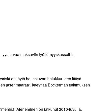
öttömyysturvaa maksaviin työttömyyskassoihin
riski ei näytä heijastuvan halukkuuteen liittyä
ojen jäsenmäärää”, kiteyttää Böckerman tutkimuksen
meninä. Aleneminen on jatkunut 2010-luvulla.