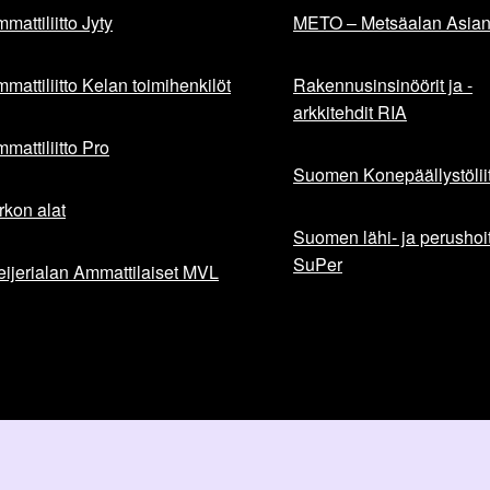
mattiliitto Jyty
METO – Metsäalan Asiant
mattiliitto Kelan toimihenkilöt
Rakennusinsinöörit ja -
arkkitehdit RIA
mattiliitto Pro
Suomen Konepäällystöliit
rkon alat
Suomen lähi- ja perushoita
SuPer
ijerialan Ammattilaiset MVL