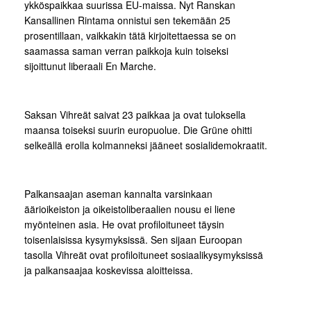
ykköspaikkaa suurissa EU-maissa. Nyt Ranskan
Kansallinen Rintama onnistui sen tekemään 25
prosentillaan, vaikkakin tätä kirjoitettaessa se on
saamassa saman verran paikkoja kuin toiseksi
sijoittunut liberaali En Marche.
Saksan Vihreät saivat 23 paikkaa ja ovat tuloksella
maansa toiseksi suurin europuolue. Die Grüne ohitti
selkeällä erolla kolmanneksi jääneet sosialidemokraatit.
Palkansaajan aseman kannalta varsinkaan
äärioikeiston ja oikeistoliberaalien nousu ei liene
myönteinen asia. He ovat profiloituneet täysin
toisenlaisissa kysymyksissä. Sen sijaan Euroopan
tasolla Vihreät ovat profiloituneet sosiaalikysymyksissä
ja palkansaajaa koskevissa aloitteissa.