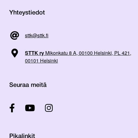
Yhteystiedot
sttk@sttk.fi
STTK ry
Mikonkatu 8 A, 00100 Helsinki, PL 421,
00101 Helsinki
Seuraa meitä
Pikalinkit