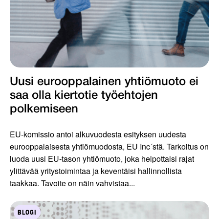
Uusi eurooppalainen yhtiömuoto ei
saa olla kiertotie työ­ehtojen
polkemiseen
EU-komissio antoi alkuvuodesta esityksen uudesta
eurooppalaisesta yhtiömuodosta, EU Inc´stä. Tarkoitus on
luoda uusi EU-tason yhtiömuoto, joka helpottaisi rajat
ylittävää yritystoimintaa ja keventäisi hallinnollista
taakkaa. Tavoite on näin vahvistaa...
BLOGI