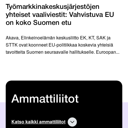
Työmarkkinakeskus­järjestöjen
yhteiset vaaliviestit: Vahvis­tuva EU
on koko Suomen etu
Akava, Elinkeinoelämän keskusliitto EK, KT, SAK ja
STTK ovat koonneet EU-politiikkaa koskevia yhteisiä
tavoitteita Suomen seuraavalle hallitukselle. Euroopan...
Ammattiliitot
Katso kaikki ammattiliitot