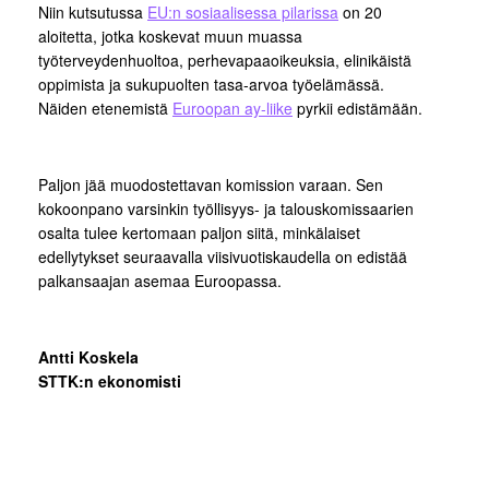
Niin kutsutussa
EU:n sosiaalisessa pilarissa
on 20
aloitetta, jotka koskevat muun muassa
työterveydenhuoltoa, perhevapaaoikeuksia, elinikäistä
oppimista ja sukupuolten tasa-arvoa työelämässä.
Näiden etenemistä
Euroopan ay-liike
pyrkii edistämään.
Paljon jää muodostettavan komission varaan. Sen
kokoonpano varsinkin työllisyys- ja talouskomissaarien
osalta tulee kertomaan paljon siitä, minkälaiset
edellytykset seuraavalla viisivuotiskaudella on edistää
palkansaajan asemaa Euroopassa.
Antti Koskela
STTK:n ekonomisti