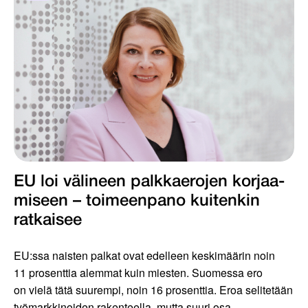
EU loi välineen palkkaerojen korjaa­
miseen – toimeenpano kuiten­kin
ratkaisee
EU:ssa naisten palkat ovat edelleen keskimäärin noin
11 prosenttia alemmat kuin miesten. Suomessa ero
on vielä tätä suurempi, noin 16 prosenttia. Eroa selitetään
työmarkkinoiden rakenteella, mutta suuri osa...