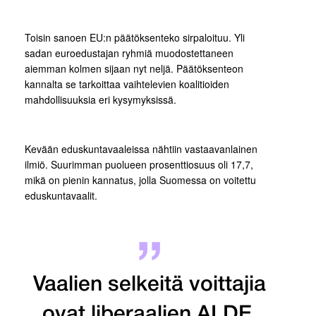
Toisin sanoen EU:n päätöksenteko sirpaloituu. Yli
sadan euroedustajan ryhmiä muodostettaneen
aiemman kolmen sijaan nyt neljä. Päätöksenteon
kannalta se tarkoittaa vaihtelevien koalitioiden
mahdollisuuksia eri kysymyksissä.
Kevään eduskuntavaaleissa nähtiin vastaavanlainen
ilmiö. Suurimman puolueen prosenttiosuus oli 17,7,
mikä on pienin kannatus, jolla Suomessa on voitettu
eduskuntavaalit.
Vaalien selkeitä voittajia
ovat liberaalien ALDE,