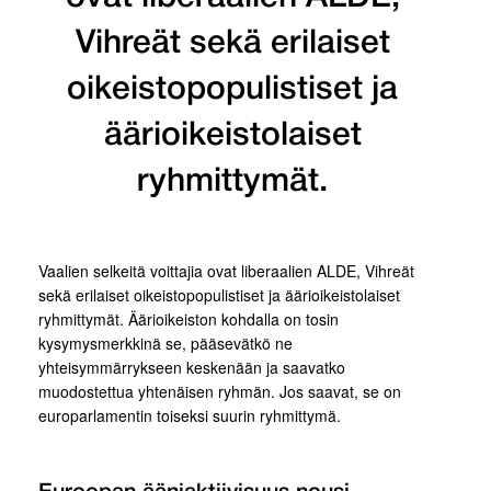
Vihreät sekä erilaiset
oikeistopopulistiset ja
äärioikeistolaiset
ryhmittymät.
Vaalien selkeitä voittajia ovat liberaalien ALDE, Vihreät
sekä erilaiset oikeistopopulistiset ja äärioikeistolaiset
ryhmittymät. Äärioikeiston kohdalla on tosin
kysymysmerkkinä se, pääsevätkö ne
yhteisymmärrykseen keskenään ja saavatko
muodostettua yhtenäisen ryhmän. Jos saavat, se on
europarlamentin toiseksi suurin ryhmittymä.