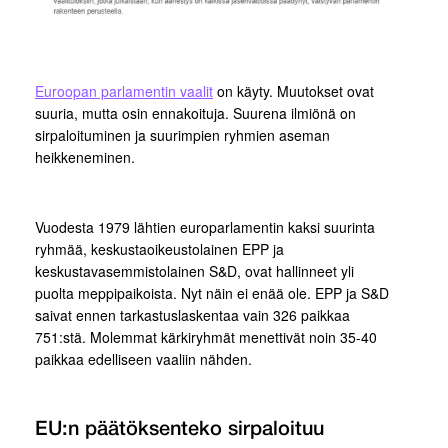
Euroopan parlamentin vaalit
on käyty. Muutokset ovat
suuria, mutta osin ennakoituja. Suurena ilmiönä on
sirpaloituminen ja suurimpien ryhmien aseman
heikkeneminen.
Vuodesta 1979 lähtien europarlamentin kaksi suurinta
ryhmää, keskustaoikeustolainen EPP ja
keskustavasemmistolainen S&D, ovat hallinneet yli
puolta meppipaikoista. Nyt näin ei enää ole. EPP ja S&D
saivat ennen tarkastuslaskentaa vain 326 paikkaa
751:stä. Molemmat kärkiryhmät menettivät noin 35-40
paikkaa edelliseen vaaliin nähden.
EU:n päätöksenteko sirpaloituu