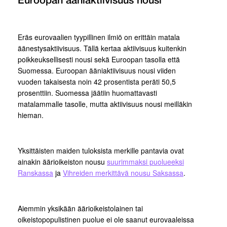
Euroopan ääniaktiivisuus nousi
Eräs eurovaalien tyypillinen ilmiö on erittäin matala
äänestysaktiivisuus. Tällä kertaa aktiivisuus kuitenkin
poikkeuksellisesti nousi sekä Euroopan tasolla että
Suomessa. Euroopan ääniaktiivisuus nousi viiden
vuoden takaisesta noin 42 prosentista peräti 50,5
prosenttiin. Suomessa jäätiin huomattavasti
matalammalle tasolle, mutta aktiivisuus nousi meilläkin
hieman.
Yksittäisten maiden tuloksista merkille pantavia ovat
ainakin äärioikeiston nousu
suurimmaksi puolueeksi
Ranskassa
ja
Vihreiden merkittävä nousu Saksassa
.
Aiemmin yksikään äärioikeistolainen tai
oikeistopopulistinen puolue ei ole saanut eurovaaleissa