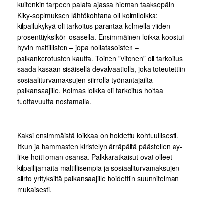
kuitenkin tarpeen palata ajassa hieman taaksepäin.
Kiky-sopimuksen lähtökohtana oli kolmiloikka:
kilpailukykyä oli tarkoitus parantaa kolmella viiden
prosenttiyksikön osasella. Ensimmäinen loikka koostui
hyvin maltillisten – jopa nollatasoisten –
palkankorotusten kautta. Toinen ”vitonen” oli tarkoitus
saada kasaan sisäisellä devalvaatiolla, joka toteutettiin
sosiaaliturvamaksujen siirrolla työnantajailta
palkansaajille. Kolmas loikka oli tarkoitus hoitaa
tuottavuutta nostamalla.
Kaksi ensimmäistä loikkaa on hoidettu kohtuullisesti.
Itkun ja hammasten kiristelyn ärräpäitä päästellen ay-
liike hoiti oman osansa. Palkkaratkaisut ovat olleet
kilpailijamaita maltillisempia ja sosiaaliturvamaksujen
siirto yrityksiltä palkansaajille hoidettiin suunnitelman
mukaisesti.