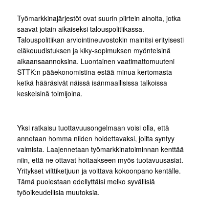
Työmarkkinajärjestöt ovat suurin piirtein ainoita, jotka
saavat jotain aikaiseksi talouspolitiikassa.
Talouspolitiikan arviointineuvostokin mainitsi erityisesti
eläkeuudistuksen ja kiky-sopimuksen myönteisinä
aikaansaannoksina. Luontainen vaatimattomuuteni
STTK:n pääekonomistina estää minua kertomasta
ketkä hääräsivät näissä isänmaallisissa talkoissa
keskeisinä toimijoina.
Yksi ratkaisu tuottavuusongelmaan voisi olla, että
annetaan homma niiden hoidettavaksi, joilta syntyy
valmista. Laajennetaan työmarkkinatoiminnan kenttää
niin, että ne ottavat hoitaakseen myös tuotavuusasiat.
Yritykset vilttiketjuun ja voittava kokoonpano kentälle.
Tämä puolestaan edellyttäisi melko syvällisiä
työoikeudellisia muutoksia.