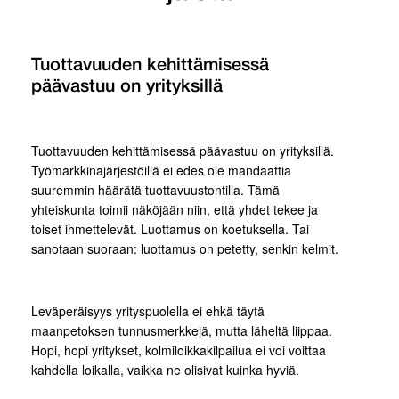
Tuottavuuden kehittämisessä
päävastuu on yrityksillä
Tuottavuuden kehittämisessä päävastuu on yrityksillä.
Työmarkkinajärjestöillä ei edes ole mandaattia
suuremmin häärätä tuottavuustontilla. Tämä
yhteiskunta toimii näköjään niin, että yhdet tekee ja
toiset ihmettelevät. Luottamus on koetuksella. Tai
sanotaan suoraan: luottamus on petetty, senkin kelmit.
Leväperäisyys yrityspuolella ei ehkä täytä
maanpetoksen tunnusmerkkejä, mutta läheltä liippaa.
Hopi, hopi yritykset, kolmiloikkakilpailua ei voi voittaa
kahdella loikalla, vaikka ne olisivat kuinka hyviä.