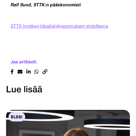
Ralf Sund, STTK:n pääekonomisti
STTK hyväksyi kilpailukykysopimuksen ehdollisena
Jaa artikkeli:
Lue lisää
BLOGI