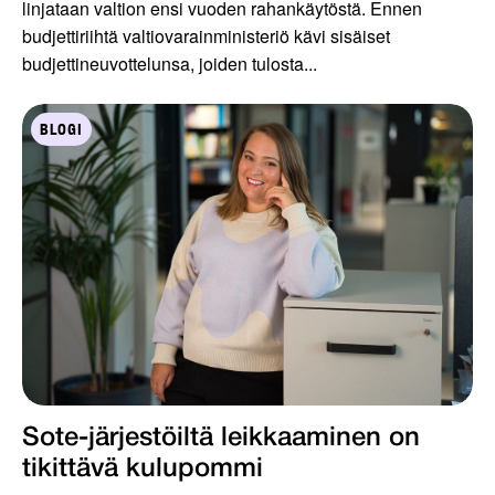
linjataan valtion ensi vuoden rahankäytöstä. Ennen
budjettiriihtä valtiovarainministeriö kävi sisäiset
budjettineuvottelunsa, joiden tulosta...
BLOGI
Sote-järjestöiltä leikkaaminen on
tikittävä kulupommi