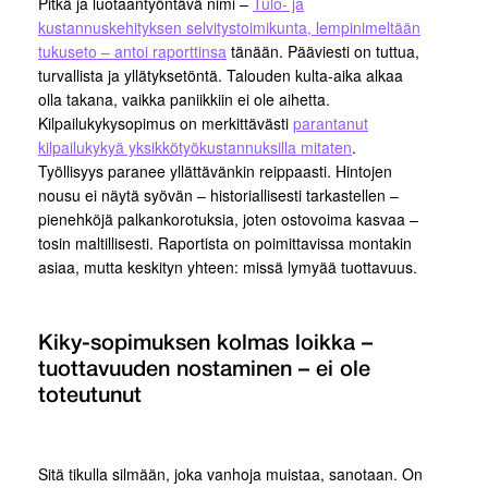
Pitkä ja luotaantyöntävä nimi –
Tulo- ja
kustannuskehityksen selvitystoimikunta, lempinimeltään
tukuseto – antoi raporttinsa
tänään. Pääviesti on tuttua,
turvallista ja yllätyksetöntä. Talouden kulta-aika alkaa
olla takana, vaikka paniikkiin ei ole aihetta.
Kilpailukykysopimus on merkittävästi
parantanut
kilpailukykyä yksikkötyökustannuksilla mitaten
.
Työllisyys paranee yllättävänkin reippaasti. Hintojen
nousu ei näytä syövän – historiallisesti tarkastellen –
pienehköjä palkankorotuksia, joten ostovoima kasvaa –
tosin maltillisesti. Raportista on poimittavissa montakin
asiaa, mutta keskityn yhteen: missä lymyää tuottavuus.
Kiky-sopimuksen kolmas loikka –
tuottavuuden nostaminen – ei ole
toteutunut
Sitä tikulla silmään, joka vanhoja muistaa, sanotaan. On