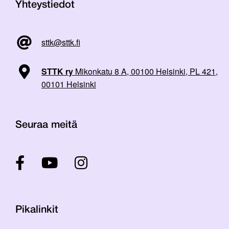
Yhteystiedot
sttk@sttk.fi
STTK ry
Mikonkatu 8 A, 00100 Helsinki, PL 421,
00101 Helsinki
Seuraa meitä
Pikalinkit