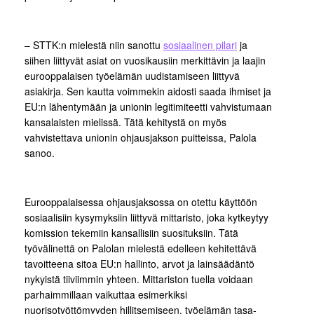
– STTK:n mielestä niin sanottu
sosiaalinen pilari
ja
siihen liittyvät asiat on vuosikausiin merkittävin ja laajin
eurooppalaisen työelämän uudistamiseen liittyvä
asiakirja. Sen kautta voimmekin aidosti saada ihmiset ja
EU:n lähentymään ja unionin legitimiteetti vahvistumaan
kansalaisten mielissä. Tätä kehitystä on myös
vahvistettava unionin ohjausjakson puitteissa, Palola
sanoo.
Eurooppalaisessa ohjausjaksossa on otettu käyttöön
sosiaalisiin kysymyksiin liittyvä mittaristo, joka kytkeytyy
komission tekemiin kansallisiin suosituksiin. Tätä
työvälinettä on Palolan mielestä edelleen kehitettävä
tavoitteena sitoa EU:n hallinto, arvot ja lainsäädäntö
nykyistä tiiviimmin yhteen. Mittariston tuella voidaan
parhaimmillaan vaikuttaa esimerkiksi
nuorisotyöttömyyden hillitsemiseen, työelämän tasa-