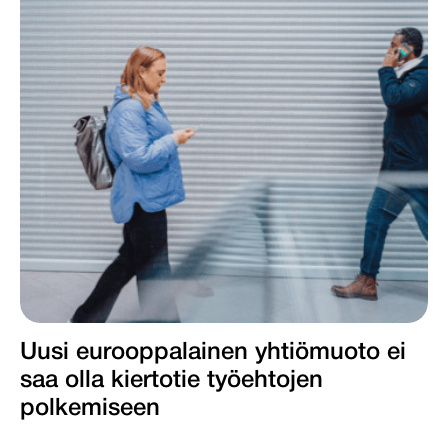
Uusi eurooppalainen yhtiömuoto ei
saa olla kiertotie työ­ehtojen
polkemiseen