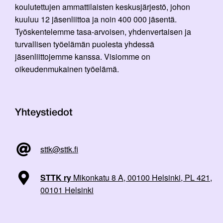
koulutettujen ammattilaisten keskusjärjestö, johon
kuuluu 12 jäsenliittoa ja noin 400 000 jäsentä.
Työskentelemme tasa-arvoisen, yhdenvertaisen ja
turvallisen työelämän puolesta yhdessä
jäsenliittojemme kanssa. Visiomme on
oikeudenmukainen työelämä.
Yhteystiedot
sttk@sttk.fi
STTK ry
Mikonkatu 8 A, 00100 Helsinki, PL 421,
00101 Helsinki