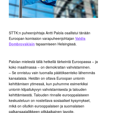
STTK:n puheenjohtaja Antti Palola osallistui tänään
Euroopan komission varapuheenjohtajan
Valdis
Dombrovskisin
tapaamiseen Helsingissä.
Palolan mielestä tällä hetkellä tärkeintä Euroopassa – ja
koko maailmassa – on demokratian vahvistaminen.
– Se onnistuu vain tuomalla päätöksenteko lähemmäs
kansalaisia. Heidän on oltava Euroopan unionin
kehittämisen ytimessä, kun puhumme esimerkiksi
unionin kilpailukyvyn vahvistamisesta ja talouden
kehittämisestä. Talouden rinnalle eurooppalaiseen
keskusteluun on nostettava sosiaaliset kysymykset,
mikä on ollutkin eurooppalaisen ja suomalaisen
palkansaajaliikkeen pitkäaikainen tavoite.