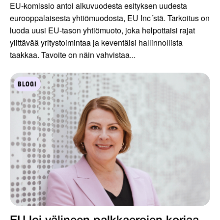
EU-komissio antoi alkuvuodesta esityksen uudesta
eurooppalaisesta yhtiömuodosta, EU Inc´stä. Tarkoitus on
luoda uusi EU-tason yhtiömuoto, joka helpottaisi rajat
ylittävää yritystoimintaa ja keventäisi hallinnollista
taakkaa. Tavoite on näin vahvistaa...
BLOGI