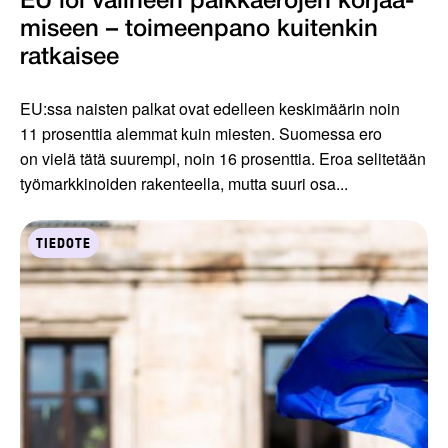
EU loi välineen palkkaerojen korjaa­
miseen – toimeenpano kuiten­kin
ratkaisee
EU:ssa naisten palkat ovat edelleen keskimäärin noin
11 prosenttia alemmat kuin miesten. Suomessa ero
on vielä tätä suurempi, noin 16 prosenttia. Eroa selitetään
työmarkkinoiden rakenteella, mutta suuri osa...
TIEDOTE