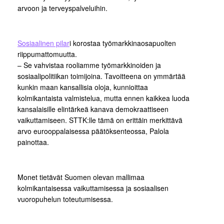
arvoon ja terveyspalveluihin.
Sosiaalinen pilar
i korostaa työmarkkinaosapuolten
riippumattomuutta.
– Se vahvistaa rooliamme työmarkkinoiden ja
sosiaalipolitiikan toimijoina. Tavoitteena on ymmärtää
kunkin maan kansallisia oloja, kunnioittaa
kolmikantaista valmistelua, mutta ennen kaikkea luoda
kansalaisille elintärkeä kanava demokraattiseen
vaikuttamiseen. STTK:lle tämä on erittäin merkittävä
arvo eurooppalaisessa päätöksenteossa, Palola
painottaa.
Monet tietävät Suomen olevan mallimaa
kolmikantaisessa vaikuttamisessa ja sosiaalisen
vuoropuhelun toteutumisessa.