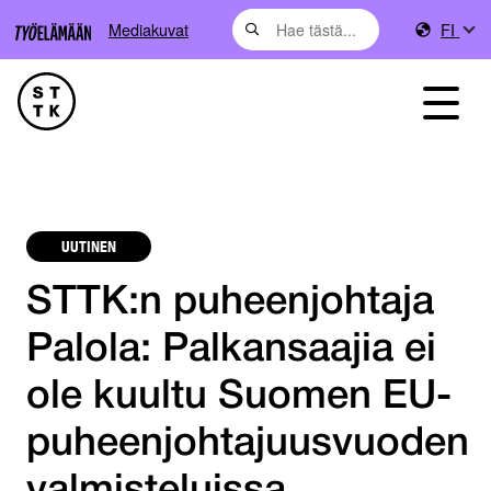
Mediakuvat
FI
UUTINEN
STTK:n puheenjohtaja
Palola: Palkansaajia ei
ole kuultu Suomen EU-
puheenjohtajuusvuoden