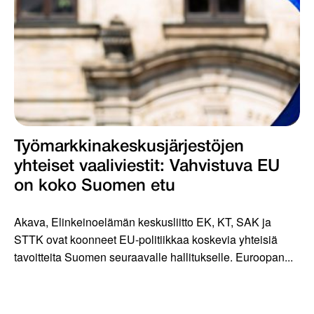
Työmarkkinakeskus­järjestöjen
yhteiset vaaliviestit: Vahvis­tuva EU
on koko Suomen etu
Akava, Elinkeinoelämän keskusliitto EK, KT, SAK ja
STTK ovat koonneet EU-politiikkaa koskevia yhteisiä
tavoitteita Suomen seuraavalle hallitukselle. Euroopan...