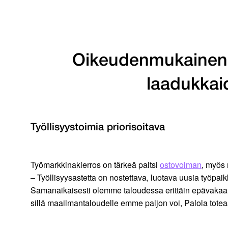
Oikeudenmukainen pa
laadukkaid
Työllisyystoimia priorisoitava
Työmarkkinakierros on tärkeä paitsi
ostovoiman
, myös 
– Työllisyysastetta on nostettava, luotava uusia työpaikk
Samanaikaisesti olemme taloudessa erittäin epävakaan
sillä maailmantaloudelle emme paljon voi, Palola totea