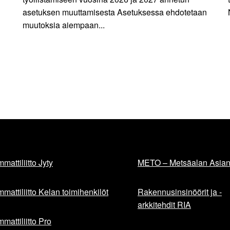
asetuksen muuttamisesta Asetuksessa ehdotetaan
muutoksia aiempaan...
mattiliitto Jyty
METO – Metsäalan Asiant
mattiliitto Kelan toimihenkilöt
Rakennusinsinöörit ja -
arkkitehdit RIA
mattiliitto Pro