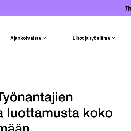
Ajankohtaista
Liitot ja työelämä
 Työnantajien
a luottamusta koko
lmään