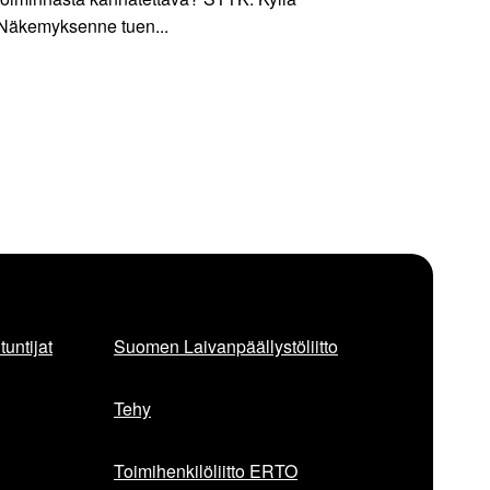
Näkemyksenne tuen...
untijat
Suomen Laivanpäällystöliitto
Tehy
Toimihenkilöliitto ERTO