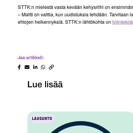
STTK:n mielestä vasta kevään kehysriihi on ensimmäinen
– Maltti on valttia, kun uudistuksia tehdään. Tarvitaan
ehtojen heikennyksiä. STTK:n lähtökohta on
työntekijä
Jaa artikkeli:
Lue lisää
LAUSUNTO