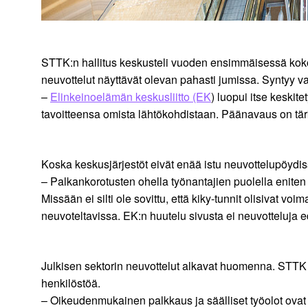
STTK:n hallitus keskusteli vuoden ensimmäisessä koko
neuvottelut näyttävät olevan pahasti jumissa. Syntyy va
–
Elinkeinoelämän keskusliitto (EK
) luopui itse keskite
tavoitteensa omista lähtökohdistaan. Päänavaus on tär
Koska keskusjärjestöt eivät enää istu neuvottelupöydissä
– Palkankorotusten ohella työnantajien puolella eniten 
Missään ei silti ole sovittu, että kiky-tunnit olisivat 
neuvoteltavissa. EK:n huutelu sivusta ei neuvotteluja 
Julkisen sektorin neuvottelut alkavat huomenna. STTK k
henkilöstöä.
– Oikeudenmukainen palkkaus ja säälliset työolot ovat 