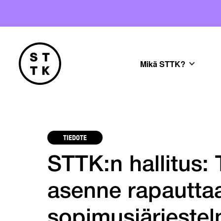
Mikä STTK?
TIEDOTE
STTK:n hallitus:
asenne rapautta
sopimusjärjeste