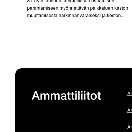
STTK:n lausunto ammatillisen osaamisen
parantamiseen myönnettävän palkkatuen keston
muuttamisesta harkinnanvaraiseksi ja keston...
Am
Ammattiliitot
Am
Am