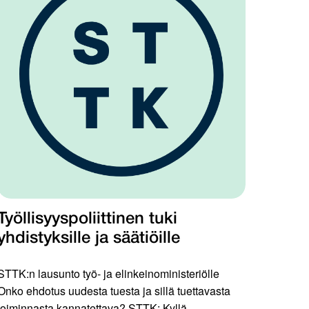
Työllisyyspoliittinen tuki
yhdistyksille ja säätiöille
STTK:n lausunto työ- ja elinkeinoministeriölle
Onko ehdotus uudesta tuesta ja sillä tuettavasta
toiminnasta kannatettava? STTK: Kyllä