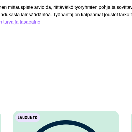
 mittauspiste arvioida, riittävätkö työryhmien pohjalta sovitta
 laadukasta lainsäädäntöä. Työnantajien kaipaamat joustot tarko
n turva ja tasapaino
.
LAUSUNTO