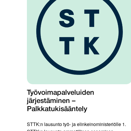
Työvoimapalveluiden
järjestäminen –
Palkkatukisääntely
STTK:n lausunto työ- ja elinkeinoministeriölle 1.