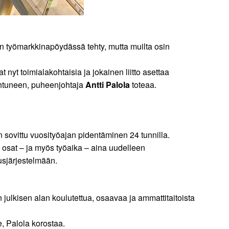
 työmarkkinapöydässä tehty, mutta muilta osin
at nyt toimialakohtaisia ja jokainen liitto asettaa
nohtuneen, puheenjohtaja
Antti Palola
toteaa.
n sovittu vuosityöajan pidentäminen 24 tunnilla.
en osat – ja myös työaika – aina uudelleen
usjärjestelmään.
julkisen alan koulutettua, osaavaa ja ammattitaitoista
, Palola korostaa.