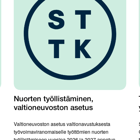
Nuorten työllistäminen,
valtioneuvoston asetus
Valtioneuvoston asetus valtionavustuksesta
työvoimaviranomaiselle työttömien nuorten
työllistämiseen vuosina 2026 ja 2027 annetun