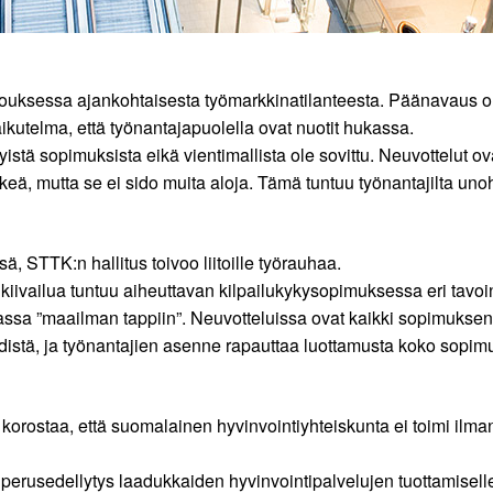
uksessa ajankohtaisesta työmarkkinatilanteesta. Päänavaus on
ikutelma, että työnantajapuolella ovat nuotit hukassa.
tyistä sopimuksista eikä vientimallista ole sovittu. Neuvottelut ov
keä, mutta se ei sido muita aloja. Tämä tuntuu työnantajilta u
, STTK:n hallitus toivoo liitoille työrauhaa.
kiivailua tuntuu aiheuttavan kilpailukykysopimuksessa eri tavoi
voimassa ”maailman tappiin”. Neuvotteluissa ovat kaikki sopimuks
edistä, ja työnantajien asenne rapauttaa luottamusta koko sopim
orostaa, että suomalainen hyvinvointiyhteiskunta ei toimi ilman 
perusedellytys laadukkaiden hyvinvointipalvelujen tuottamiselle