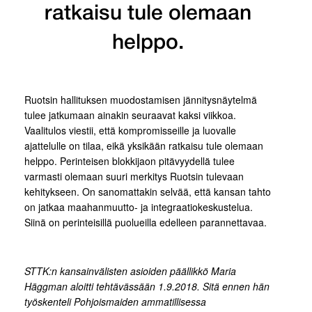
ratkaisu tule olemaan
helppo.
Ruotsin hallituksen muodostamisen jännitysnäytelmä
tulee jatkumaan ainakin seuraavat kaksi viikkoa.
Vaalitulos viestii, että kompromisseille ja luovalle
ajattelulle on tilaa, eikä yksikään ratkaisu tule olemaan
helppo. Perinteisen blokkijaon pitävyydellä tulee
varmasti olemaan suuri merkitys Ruotsin tulevaan
kehitykseen. On sanomattakin selvää, että kansan tahto
on jatkaa maahanmuutto- ja integraatiokeskustelua.
Siinä on perinteisillä puolueilla edelleen parannettavaa.
STTK:n kansainvälisten asioiden päällikkö Maria
Häggman aloitti tehtävässään 1.9.2018. Sitä ennen hän
työskenteli Pohjoismaiden ammatillisessa