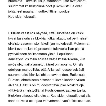
huomiota. Turvallisuus ja maahanmuutto ovat olleet
suurimmat keskustelunaiheet ja keskustelua ovat
johtaneet maahanmuuttokriittinen puolue
Ruotsidemokraatit.
Eilisillan vaalitulos näyttää, että Ruotsissa on kaksi
hyvin tasavahvaa blokkia, jotka jakautuvat perinteisen
oikeisto-vasemmisto -jakolinjan mukaisesti. Molemmat
blokit ovat reilun 40 prosentin tuloksella liian pieniä
pystyäkseen hallitsemaan yksin. Lopullinen
äänestystulos tosin selviää vasta keskiviikkona, kun
myös ulkomailla annetut äänet on laskettu. On siis
edelleen mahdollista, että Allianssi nousee selvästi
suuremmaksi blokiksi ohi punavihreiden. Ratkaisuja
Ruotsin johtamiseen etsitään tulevan kahden viikon
aikana. Hallitus on muodostettava joko blokkirajoja
ylittävällä yhteistyöllä tai Ruotsidemokraattien tuella.
Blokkien ulkopuolella olevat Ruotsidemokraatit ovat siis
saaneet vielä aiempaa vahvemman vaa’ankieliaseman.