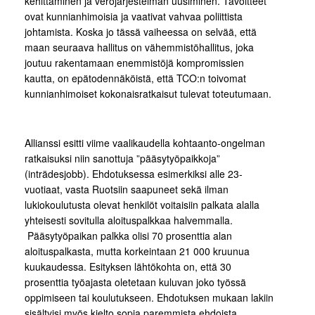
kehittäminen ja verojärjestelmän uusiminen. Tavoitteet
ovat kunnianhimoisia ja vaativat vahvaa poliittista
johtamista. Koska jo tässä vaiheessa on selvää, että
maan seuraava hallitus on vähemmistöhallitus, joka
joutuu rakentamaan enemmistöjä kompromissien
kautta, on epätodennäköistä, että TCO:n toivomat
kunnianhimoiset kokonaisratkaisut tulevat toteutumaan.
Allianssi esitti viime vaalikaudella kohtaanto-ongelman
ratkaisuksi niin sanottuja ”pääsytyöpaikkoja”
(inträdesjobb). Ehdotuksessa esimerkiksi alle 23-
vuotiaat, vasta Ruotsiin saapuneet sekä ilman
lukiokoulutusta olevat henkilöt voitaisiin palkata alalla
yhteisesti sovitulla aloituspalkkaa halvemmalla.
Pääsytyöpaikan palkka olisi 70 prosenttia alan
aloituspalkasta, mutta korkeintaan 21 000 kruunua
kuukaudessa. Esityksen lähtökohta on, että 30
prosenttia työajasta oletetaan kuluvan joko työssä
oppimiseen tai koulutukseen. Ehdotuksen mukaan lakiin
sisältyisi myös kielto sopia paremmista ehdoista