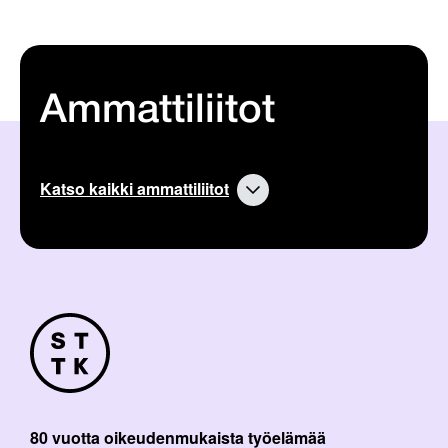
Ammattiliitot
Katso kaikki ammattiliitot
80 vuotta oikeudenmukaista työelämää