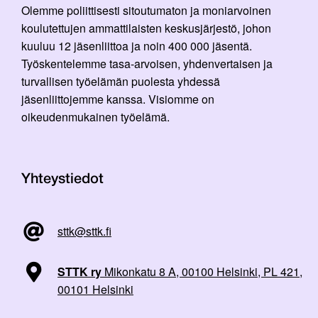
Olemme poliittisesti sitoutumaton ja moniarvoinen
koulutettujen ammattilaisten keskusjärjestö, johon
kuuluu 12 jäsenliittoa ja noin 400 000 jäsentä.
Työskentelemme tasa-arvoisen, yhdenvertaisen ja
turvallisen työelämän puolesta yhdessä
jäsenliittojemme kanssa. Visiomme on
oikeudenmukainen työelämä.
Yhteystiedot
sttk@sttk.fi
STTK ry
Mikonkatu 8 A, 00100 Helsinki, PL 421,
00101 Helsinki