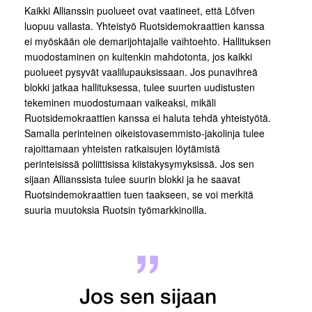
Kaikki Allianssin puolueet ovat vaatineet, että Löfven
luopuu vallasta. Yhteistyö Ruotsidemokraattien kanssa
ei myöskään ole demarijohtajalle vaihtoehto. Hallituksen
muodostaminen on kuitenkin mahdotonta, jos kaikki
puolueet pysyvät vaalilupauksissaan. Jos punavihreä
blokki jatkaa hallituksessa, tulee suurten uudistusten
tekeminen muodostumaan vaikeaksi, mikäli
Ruotsidemokraattien kanssa ei haluta tehdä yhteistyötä.
Samalla perinteinen oikeistovasemmisto-jakolinja tulee
rajoittamaan yhteisten ratkaisujen löytämistä
perinteisissä poliittisissa kiistakysymyksissä. Jos sen
sijaan Allianssista tulee suurin blokki ja he saavat
Ruotsindemokraattien tuen taakseen, se voi merkitä
suuria muutoksia Ruotsin työmarkkinoilla.
Jos sen sijaan