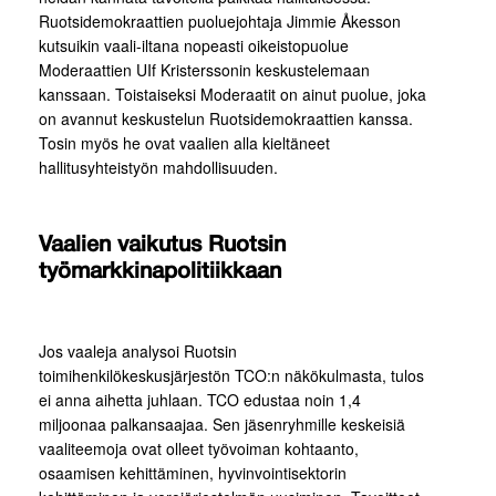
Ruotsidemokraattien puoluejohtaja Jimmie Åkesson
kutsuikin vaali-iltana nopeasti oikeistopuolue
Moderaattien UIf Kristerssonin keskustelemaan
kanssaan. Toistaiseksi Moderaatit on ainut puolue, joka
on avannut keskustelun Ruotsidemokraattien kanssa.
Tosin myös he ovat vaalien alla kieltäneet
hallitusyhteistyön mahdollisuuden.
Vaalien vaikutus Ruotsin
työmarkkinapolitiikkaan
Jos vaaleja analysoi Ruotsin
toimihenkilökeskusjärjestön TCO:n näkökulmasta, tulos
ei anna aihetta juhlaan. TCO edustaa noin 1,4
miljoonaa palkansaajaa. Sen jäsenryhmille keskeisiä
vaaliteemoja ovat olleet työvoiman kohtaanto,
osaamisen kehittäminen, hyvinvointisektorin