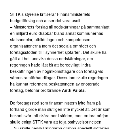
STTK:s styrelse kritiserar Finansministeriets
budgetförslag och anser det vara uselt.
– Ministeriets förslag till nedskärningar på sammanlagt
en miljard euro drabbar bland annat kommunernas
statsandelar, utbildningen och kompetensen,
organisationerna inom det sociala området och
företagsstöden till i synnerhet sjöfarten. Det skulle ha
gått att helt undvika dessa nedskärningar, om
regeringen hade låtit bli att beredvilligt lindra
beskattningen av höginkomsttagare och företag vid
vårens ramförhandlingar. Dessutom skulle regeringen
ha kunnat reformera beskattningen av onoterade
företag, betonar ordförande
Antti Palola
.
De företagsstöd som finansministern lyfte fram på
förhand gjorde man slutligen inte mycket åt. Det är som
bekant svårt att skära ner i stöden, men en bra början
skulle enligt STTK vara att följa osthyvelsprincipen.
– Nu skulle nedskärningarna drabba speciellt sjöfarten,