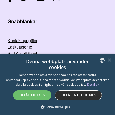
Snabblänkar
Kontaktuppgifter
Laskutusohje
STTK:s bildbank
×
Dataskyddspolicy
Denna webbplats använder
cookies
FINNISH
Denna webbplats använder cookies för att förbättra
användarupplevelsen. Genom att använda vår webbplats accepterar
ENGLISH
du alla cookies i enlighet med vår cookiepolicy.
Detaljer
SWEDISH
TILLÅT COOKIES
TILLÅT INTE COOKIES
© 2026
STTK.
Made with ❤ by
Avoin.Systems
VISA DETALJER