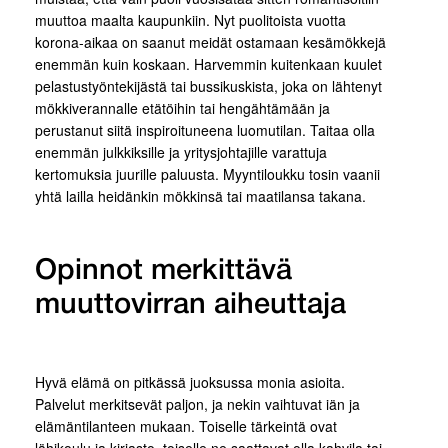
muuttoa maalta kaupunkiin. Nyt puolitoista vuotta
korona-aikaa on saanut meidät ostamaan kesämökkejä
enemmän kuin koskaan. Harvemmin kuitenkaan kuulet
pelastustyöntekijästä tai bussikuskista, joka on lähtenyt
mökkiverannalle etätöihin tai hengähtämään ja
perustanut siitä inspiroituneena luomutilan. Taitaa olla
enemmän julkkiksille ja yritysjohtajille varattuja
kertomuksia juurille paluusta. Myyntiloukku tosin vaanii
yhtä lailla heidänkin mökkinsä tai maatilansa takana.
Opinnot merkittävä
muuttovirran aiheuttaja
Hyvä elämä on pitkässä juoksussa monia asioita.
Palvelut merkitsevät paljon, ja nekin vaihtuvat iän ja
elämäntilanteen mukaan. Toiselle tärkeintä ovat
lähikoulu ja kirjasto, toiselle ne saattavat olla kahvila tai