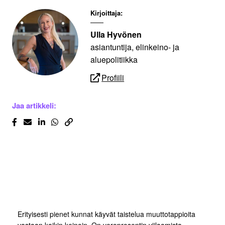
Kirjoittaja:
Ulla Hyvönen
asiantuntija, elinkeino- ja
aluepolitiikka
Profiili
Jaa artikkeli:
Erityisesti pienet kunnat käyvät taistelua muuttotappioita
vastaan kaikin keinoin. On veroprosentin viilaamista,