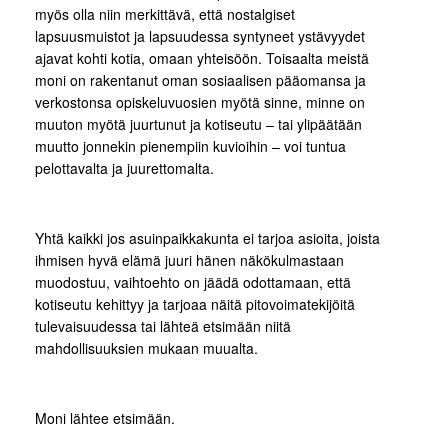
myös olla niin merkittävä, että nostalgiset
lapsuusmuistot ja lapsuudessa syntyneet ystävyydet
ajavat kohti kotia, omaan yhteisöön. Toisaalta meistä
moni on rakentanut oman sosiaalisen pääomansa ja
verkostonsa opiskeluvuosien myötä sinne, minne on
muuton myötä juurtunut ja kotiseutu – tai ylipäätään
muutto jonnekin pienempiin kuvioihin – voi tuntua
pelottavalta ja juurettomalta.
Yhtä kaikki jos asuinpaikkakunta ei tarjoa asioita, joista
ihmisen hyvä elämä juuri hänen näkökulmastaan
muodostuu, vaihtoehto on jäädä odottamaan, että
kotiseutu kehittyy ja tarjoaa näitä pitovoimatekijöitä
tulevaisuudessa tai lähteä etsimään niitä
mahdollisuuksien mukaan muualta.
Moni lähtee etsimään.