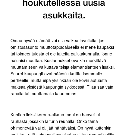
houkutellessa uusia
asukkaita.
Omaa hyvää elämää voi olla vaikea tavoitella, jos
omistusasunto muuttotappioalueella ei mene kaupaksi
tai toimeentulosta ei ole takeita paikkakunnalla, jonne
haluaisi muuttaa. Kustannukset ovatkin merkittävä
muuttamiseen vaikuttava tekijä elämäntilanteen lisäksi.
Suuret kaupungit ovat pääosin kalliita isommalle
perheelle, mutta eipä yksinkään ole kovin autuasta
maksaa yksiöstä kaupungin sykkeessä. Tilaa saa vain
rahalla tai muuttamalla kauemmas.
Kuntien iloksi korona-aikana moni on haaveillut
rauhasta jossakin laiturin reunalla. Onko tämä
ohimenevää vai ei, jää nähtäväksi. On hyvä kuitenkin
muistaa, että vain puoli vuosisataa sitten romantisoitiin