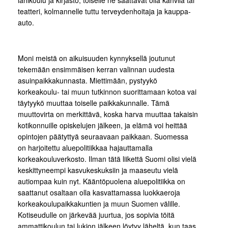
teatteri, kolmannelle tuttu terveydenhoitaja ja kauppa-
auto.
Moni meistä on aikuisuuden kynnyksellä joutunut
tekemään ensimmäisen kerran valinnan uudesta
asuinpaikkakunnasta. Miettimään, pystyykö
korkeakoulu- tai muun tutkinnon suorittamaan kotoa vai
täytyykö muuttaa toiselle paikkakunnalle. Tämä
muuttovirta on merkittävä, koska harva muuttaa takaisin
kotikonnuille opiskelujen jälkeen, ja elämä voi heittää
opintojen päätyttyä seuraavaan paikkaan. Suomessa
on harjoitettu aluepolitiikkaa hajauttamalla
korkeakouluverkosto. Ilman tätä liikettä Suomi olisi vielä
keskittyneempi kasvukeskuksiin ja maaseutu vielä
autiompaa kuin nyt. Kääntöpuolena aluepolitiikka on
saattanut osaltaan olla kasvattamassa luokkaeroja
korkeakoulupaikkakuntien ja muun Suomen välille.
Kotiseudulle on järkevää juurtua, jos sopivia töitä
ammattikoulun tai lukion jälkeen löytyy läheltä, kun taas