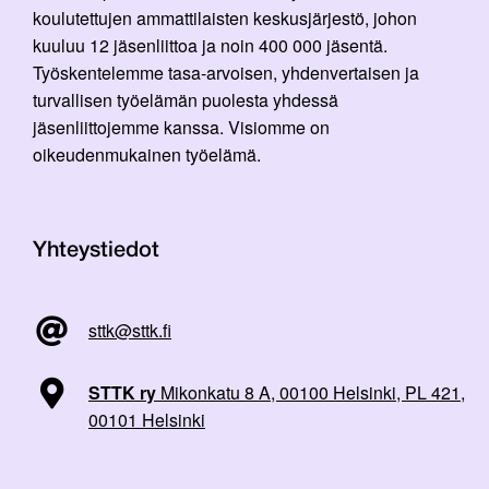
koulutettujen ammattilaisten keskusjärjestö, johon
kuuluu 12 jäsenliittoa ja noin 400 000 jäsentä.
Työskentelemme tasa-arvoisen, yhdenvertaisen ja
turvallisen työelämän puolesta yhdessä
jäsenliittojemme kanssa. Visiomme on
oikeudenmukainen työelämä.
Yhteystiedot
sttk@sttk.fi
STTK ry
Mikonkatu 8 A, 00100 Helsinki, PL 421,
00101 Helsinki