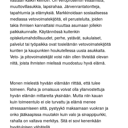
muuttovillasukkia, lapsirahaa. Järvenrantatontteja,
tapahtumia ja elämyksiä. Markkinoidaan sosiaalisessa
mediassa vetovoimatekijöitä, eli perusteluita, joiden
takia ihmisen kannattaisi muuttaa asumaan jollekin
paikkakunnalle. Käytännössä kuitenkin
opiskelumahdollisuudet, perhe, ystävät, sukulaiset,
palvelut tai työpaikka ovat tosielämän vetovoimatekijöitä
kuntien ja kaupunkien houkutellessa uusia asukkaita.
Veto- ja pitovoimatekijät voisi näin ollen tiivistää olevan
niitä, joista ihmisten mielissä muodostuu hyvä elämä.
Monen mielestä hyvään elämään riittää, että tulee
toimeen. Raha ja omaisuus voivat olla yliarvostettuja
hyvän elämän mittareita yksinään. Mutta niin kauan
kuin toimeentulo ei ole turvattu ja elämä menee
stressaamiseen siitä, pystyykö maksamaan vuokran ja
onko jääkaapissa muutakin kuin valo ja sinappipurkki,
rahalla on valtava merkitys. Sitä ei sovi kenenkään
hyvätuloisen vähätellä.