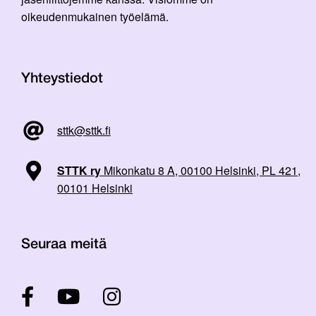
oikeudenmukainen työelämä.
Yhteystiedot
sttk@sttk.fi
STTK ry
Mikonkatu 8 A, 00100 Helsinki, PL 421,
00101 Helsinki
Seuraa meitä