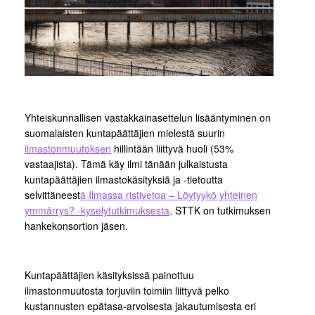
Yhteiskunnallisen vastakkainasettelun lisääntyminen on
suomalaisten kuntapäättäjien mielestä suurin
ilmastonmuutoksen
hillintään liittyvä huoli (53%
vastaajista). Tämä käy ilmi tänään julkaistusta
kuntapäättäjien ilmastokäsityksiä ja -tietoutta
selvittäneest
ä Ilmassa ristivetoa – Löytyykö yhteinen
ymmärrys? -kyselytutkimuksesta
. STTK on tutkimuksen
hankekonsortion jäsen.
Kuntapäättäjien käsityksissä painottuu
ilmastonmuutosta torjuviin toimiin liittyvä pelko
kustannusten epätasa-arvoisesta jakautumisesta eri