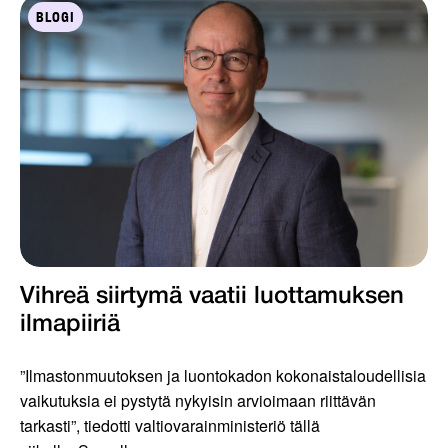
BLOGI
Vihreä siirtymä vaatii luottamuksen
ilmapiiriä
”Ilmastonmuutoksen ja luontokadon kokonaistaloudellisia
vaikutuksia ei pystytä nykyisin arvioimaan riittävän
tarkasti”, tiedotti valtiovarainministeriö tällä