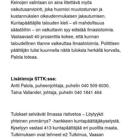
Keinojen valintaan on aina liitettävä myös
vaikutusarviointi, joka huomioi muutosturvan ja
kustannuksien oikeudenmukaisen jakautumisen.
Kuntapäättäjille talouden kieli – eli mahdollisuus
säästöihin – on vaikuttavin syy edistää ilmastotoimia.
Vastaavasti 40 prosenttia kokee, että kunnan
taloudellinen tilanne vaikeuttaa ilmastotoimia. Poliittisen
päättäjän tulisi kuunnella näitä tuloksia herkällä korvalla,
Palola toteaa.
Lisätietoja STTK:ssa:
Antti Palola, puheenjohtaja, puhelin 040 509 6030.
Taina Vallander, johtaja, puhelin 040 1841 464
Tulokset selviävät Ilmassa ristivetoa – Löytyykö
yhteinen ymmärrys? -hankkeen kuntapäättäjäkyselystä.
Kyselyyn vastasi 413 kuntapäättäjää eri puolilta maata.
Tutkimuksen ovat tehneet e2 Tutkimus, Vaasan