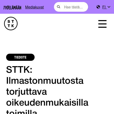
Mediakuvat
FI
TIEDOTE
STTK:
Ilmastonmuutosta
torjuttava
oikeudenmukaisilla