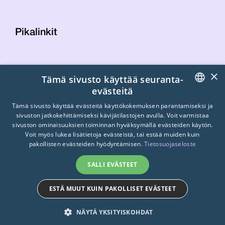
Pikalinkit
Yhteystiedot
×
Tämä sivusto käyttää seuranta-
Laskutustiedot
evästeitä
STTK:n kuvapankki
FINNISH
Tietosuojaseloste
Tämä sivusto käyttää evästeitä käyttökokemuksen parantamiseksi ja
sivuston jatkokehittämiseksi kävijätilastojen avulla. Voit varmistaa
Turvallisemman tilan periaatteet
ENGLISH
sivuston ominaisuuksien toiminnan hyväksymällä evästeiden käytön.
Voit myös lukea lisätietoja evästeistä, tai estää muiden kuin
SWEDISH
pakollisten evästeiden hyödyntämisen.
Tietosuojaseloste
SALLI EVÄSTEET
ESTÄ MUUT KUIN PAKOLLISET EVÄSTEET
© 2026
STTK.
Made with ❤ by
Avoin.Systems
NÄYTÄ YKSITYISKOHDAT