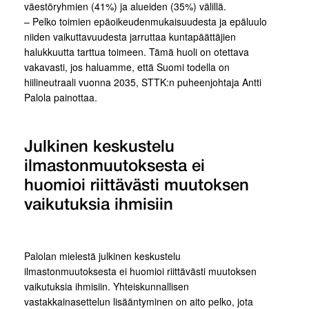
väestöryhmien (41%) ja alueiden (35%) välillä.
– Pelko toimien epäoikeudenmukaisuudesta ja epäluulo
niiden vaikuttavuudesta jarruttaa kuntapäättäjien
halukkuutta tarttua toimeen. Tämä huoli on otettava
vakavasti, jos haluamme, että Suomi todella on
hiilineutraali vuonna 2035, STTK:n puheenjohtaja Antti
Palola painottaa.
Julkinen keskustelu
ilmastonmuutoksesta ei
huomioi riittävästi muutoksen
vaikutuksia ihmisiin
Palolan mielestä julkinen keskustelu
ilmastonmuutoksesta ei huomioi riittävästi muutoksen
vaikutuksia ihmisiin. Yhteiskunnallisen
vastakkainasettelun lisääntyminen on aito pelko, jota