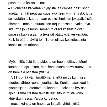
pitää torjua kaikin keinoin.
– Suomessa kaivataan nykyistä laajempaa hallituksen
asettaman hiilineutraalisuustavoitteen ymmärrystä, jotta
se kyetään jalkauttamaan osaksi ihmisten jokapäiväistä
elämää. Ilmastonmuutoksen torjunnassa on vältettävä
sitä, että jo valmiiksi saman mieliset keskustelevat
omassa kuplassaan ja tekevät päätöksiä keskenään.
Kaikilla päätettävillä toimilla on oltava kosketuspinta
kansalaisten arkeen.
Myös riittävästä tietotaidosta on huolehdittava. Moni
kuntapäättäjä kokee, että ilmastotoimien vaikuttavuutta
on hankala osoittaa (38 %).
– STTK pitää välttämättömänä, että myös kunnissa
muutos lähtee ruohonjuuritasolta. Kuntien asukkaat ja
työntekijät on otettava mukaan muutokseen hyvissä
ajoin. Tämä edistää tavoitteisiin sitoutumista koko
yhteiskunnassa, Palola korostaa.
-Ilmastokeinoja on haettava laajalla yhteistyöllä.