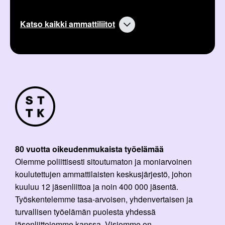
Katso kaikki ammattiliitot
80 vuotta oikeudenmukaista työelämää
Olemme poliittisesti sitoutumaton ja moniarvoinen
koulutettujen ammattilaisten keskusjärjestö, johon
kuuluu 12 jäsenliittoa ja noin 400 000 jäsentä.
Työskentelemme tasa-arvoisen, yhdenvertaisen ja
turvallisen työelämän puolesta yhdessä
jäsenliittojemme kanssa. Visiomme on