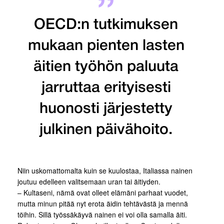
OECD:n tutkimuksen
mukaan pienten lasten
äitien työhön paluuta
jarruttaa erityisesti
huonosti järjestetty
julkinen päivähoito.
Niin uskomattomalta kuin se kuulostaa, Italiassa nainen
joutuu edelleen valitsemaan uran tai äitiyden.
– Kultaseni, nämä ovat olleet elämäni parhaat vuodet,
mutta minun pitää nyt erota äidin tehtävästä ja mennä
töihin. Sillä työssäkäyvä nainen ei voi olla samalla äiti.