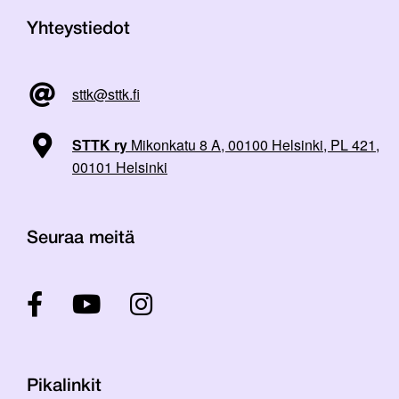
Yhteystiedot
sttk@sttk.fi
STTK ry
Mikonkatu 8 A, 00100 Helsinki, PL 421,
00101 Helsinki
Seuraa meitä
Pikalinkit