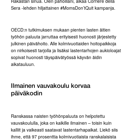
Rakastan sinua. Olen pahoillani, alkaa Corriere della
Sera -lehden hiljattainen #MomsDon’tQuit kampanja.
OECD:n tutkimuksen mukaan pienten lasten äitien
työhön paluuta jarruttaa erityisesti huonosti järjestetty
julkinen päivähoito. Alle kolmivuotiaiden hoitopaikkoja
on nirkoisesti tarjolla ja lisäksi lastentarhojen aukioloajat
sopivat huonosti täyspäivätyössä käyvän äidin
aikatauluun.
Ilmainen vauvakoulu korvaa
päiväkodin
Ranskassa naisten työhönpaluuta on helpotettu
vauvakoululla, joka on kaikille ilmainen – toisin kuin
kalliit ja vaikeasti saatavat lastentarhapaikat. Liekö siis
ihme, että 97 prosenttia kolmivuotiaista ranskalaisista