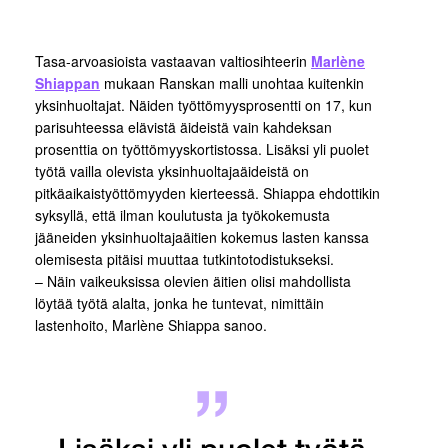
Tasa-arvoasioista vastaavan valtiosihteerin
Marlène
Shiappan
mukaan Ranskan malli unohtaa kuitenkin
yksinhuoltajat. Näiden työttömyysprosentti on 17, kun
parisuhteessa elävistä äideistä vain kahdeksan
prosenttia on työttömyyskortistossa. Lisäksi yli puolet
työtä vailla olevista yksinhuoltajaäideistä on
pitkäaikaistyöttömyyden kierteessä. Shiappa ehdottikin
syksyllä, että ilman koulutusta ja työkokemusta
jääneiden yksinhuoltajaäitien kokemus lasten kanssa
olemisesta pitäisi muuttaa tutkintotodistukseksi.
– Näin vaikeuksissa olevien äitien olisi mahdollista
löytää työtä alalta, jonka he tuntevat, nimittäin
lastenhoito, Marlène Shiappa sanoo.