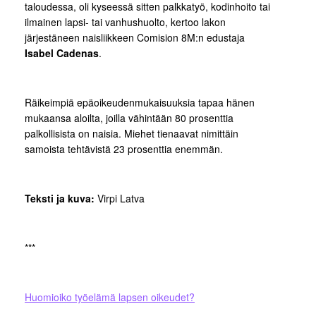
taloudessa, oli kyseessä sitten palkkatyö, kodinhoito tai
ilmainen lapsi- tai vanhushuolto, kertoo lakon
järjestäneen naisliikkeen Comision 8M:n edustaja
Isabel Cadenas
.
Räikeimpiä epäoikeudenmukaisuuksia tapaa hänen
mukaansa aloilta, joilla vähintään 80 prosenttia
palkollisista on naisia. Miehet tienaavat nimittäin
samoista tehtävistä 23 prosenttia enemmän.
Teksti ja kuva:
Virpi Latva
***
Huomioiko työelämä lapsen oikeudet?