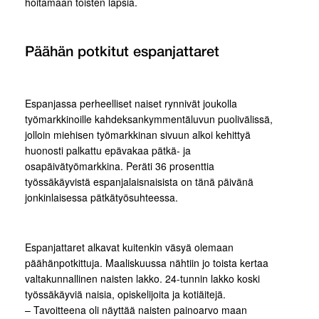
hoitamaan toisten lapsia.
Päähän potkitut espanjattaret
Espanjassa perheelliset naiset rynnivät joukolla
työmarkkinoille kahdeksankymmentäluvun puolivälissä,
jolloin miehisen työmarkkinan sivuun alkoi kehittyä
huonosti palkattu epävakaa pätkä- ja
osapäivätyömarkkina. Peräti 36 prosenttia
työssäkäyvistä espanjalaisnaisista on tänä päivänä
jonkinlaisessa pätkätyösuhteessa.
Espanjattaret alkavat kuitenkin väsyä olemaan
päähänpotkittuja. Maaliskuussa nähtiin jo toista kertaa
valtakunnallinen naisten lakko. 24-tunnin lakko koski
työssäkäyviä naisia, opiskelijoita ja kotiäitejä.
– Tavoitteena oli näyttää naisten painoarvo maan