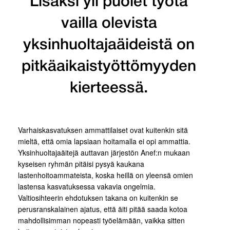
Lisäksi yli puolet työtä
vailla olevista
yksinhuoltajaäideistä on
pitkäaikaistyöttömyyden
kierteessä.
Varhaiskasvatuksen ammattilaiset ovat kuitenkin sitä
mieltä, että omia lapsiaan hoitamalla ei opi ammattia.
Yksinhuoltajaäitejä auttavan järjestön Anef:n mukaan
kyseisen ryhmän pitäisi pysyä kaukana
lastenhoitoammateista, koska heillä on yleensä omien
lastensa kasvatuksessa vakavia ongelmia.
Valtiosihteerin ehdotuksen takana on kuitenkin se
perusranskalainen ajatus, että äiti pitää saada kotoa
mahdollisimman nopeasti työelämään, vaikka sitten