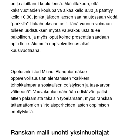
on jo aloittanut koulutiensä. Mainittakoon, että
kaksivuotiaiden koulupäivä alkaa kello 8.30 ja päättyy
kello 16.30, jonka jälkeen lapsen saa halutessaan viedä
“parkkiin” iltakahdeksaan asti. Tänä vuonna voimaan
tulleen uudistuksen myötä vauvakoulusta tulee
pakollinen, ja myös loput kolme prosenttia saadaan
opin tielle. Aiemmin oppivelvollisuus alkoi
kuusivuotiaana.
Opetusministeri Michel Blanquier näkee
oppivelvollisuusiän alentamisen “kaikkein
tehokkaimpana sosiaalisen edistyksen ja tasa-arvon
välineenä”. Vauvakoulun nähdään edistävän paitsi
äitien palaamista takaisin työelämään, myös ranskaa
taitamattomien siirtolaisperheiden lasten oppimisen
edellytyksiä.
Ranskan malli unohti yksinhuoltajat