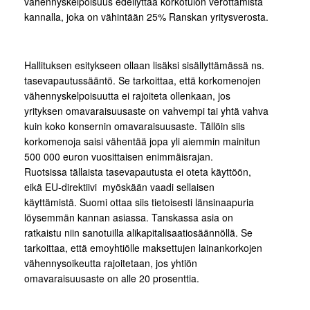
vähennyskelpoisuus edellyttää korkotulon verottamista
kannalla, joka on vähintään 25% Ranskan yritysverosta.
Hallituksen esitykseen ollaan lisäksi sisällyttämässä ns.
tasevapautussääntö. Se tarkoittaa, että korkomenojen
vähennyskelpoisuutta ei rajoiteta ollenkaan, jos
yrityksen omavaraisuusaste on vahvempi tai yhtä vahva
kuin koko konsernin omavaraisuusaste. Tällöin siis
korkomenoja saisi vähentää jopa yli aiemmin mainitun
500 000 euron vuosittaisen enimmäisrajan.
Ruotsissa tällaista tasevapautusta ei oteta käyttöön,
eikä EU-direktiivi myöskään vaadi sellaisen
käyttämistä. Suomi ottaa siis tietoisesti länsinaapuria
löysemmän kannan asiassa. Tanskassa asia on
ratkaistu niin sanotuilla alikapitalisaatiosäännöllä. Se
tarkoittaa, että emoyhtiölle maksettujen lainankorkojen
vähennysoikeutta rajoitetaan, jos yhtiön
omavaraisuusaste on alle 20 prosenttia.