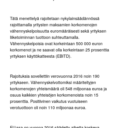
Tätä menettelyä rajoitetaan nykylainsäädännössä
rajoittamalla yritysten maksamien korkomenojen
vähennyskelpoisuutta euromääräisesti sekä yrityksen
liiketoiminnan tuottoon suhteuttamalla.
Vähennyskelpoisia ovat korkeintaan 500 000 euron
korkomenot ja ne saavat olla korkeintaan 25 prosenttia
yrityksen käyttökatteesta (EBITD).
Rajoituksia sovellettiin verovuonna 2016 noin 190
yritykseen. Vähennyskelvottomiksi määriteltyjen
korkomenojen yhteismäärä oli 548 miljoonaa euroa ja
osuus kaikkien yhteisöjen korkomenoista noin 15
prosenttia. Positiivinen vaikutus vuotuiseen
verotuottoon oli noin 110 miljoonaa euroa.
EU:ssa on vuonna 2016 säädetty aihetta koskeva