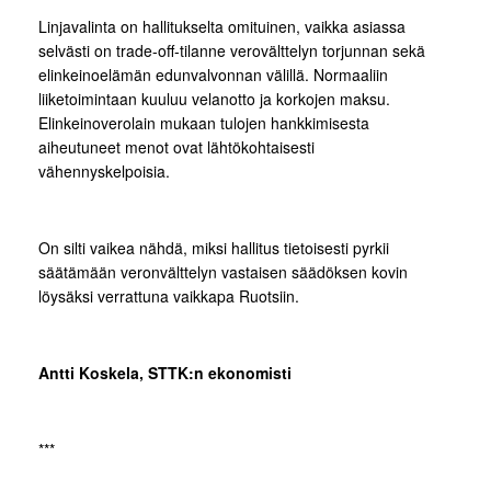
Linjavalinta on hallitukselta omituinen, vaikka asiassa
selvästi on trade-off-tilanne verovälttelyn torjunnan sekä
elinkeinoelämän edunvalvonnan välillä. Normaaliin
liiketoimintaan kuuluu velanotto ja korkojen maksu.
Elinkeinoverolain mukaan tulojen hankkimisesta
aiheutuneet menot ovat lähtökohtaisesti
vähennyskelpoisia.
On silti vaikea nähdä, miksi hallitus tietoisesti pyrkii
säätämään veronvälttelyn vastaisen säädöksen kovin
löysäksi verrattuna vaikkapa Ruotsiin.
Antti Koskela, STTK:n ekonomisti
***