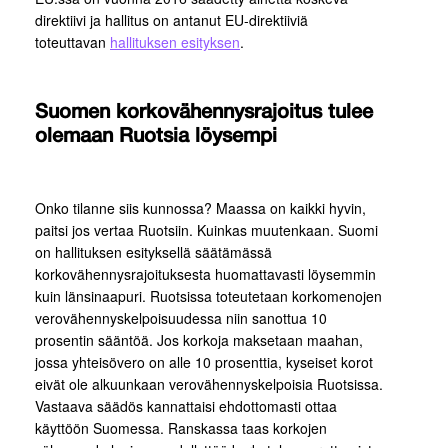
direktiivi ja hallitus on antanut EU-direktiiviä
toteuttavan
hallituksen esityksen
.
Suomen korkovähennysrajoitus tulee
olemaan Ruotsia löysempi
Onko tilanne siis kunnossa? Maassa on kaikki hyvin,
paitsi jos vertaa Ruotsiin. Kuinkas muutenkaan. Suomi
on hallituksen esityksellä säätämässä
korkovähennysrajoituksesta huomattavasti löysemmin
kuin länsinaapuri.
Ruotsissa toteutetaan korkomenojen
verovähennyskelpoisuudessa niin sanottua 10
prosentin sääntöä. Jos korkoja maksetaan maahan,
jossa yhteisövero on alle 10 prosenttia, kyseiset korot
eivät ole alkuunkaan verovähennyskelpoisia Ruotsissa.
Vastaava säädös kannattaisi ehdottomasti ottaa
käyttöön Suomessa.
Ranskassa taas korkojen