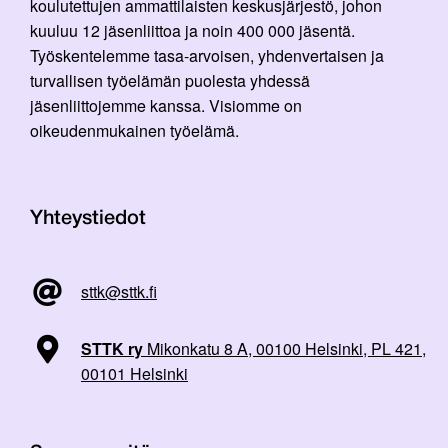
koulutettujen ammattilaisten keskusjärjestö, johon
kuuluu 12 jäsenliittoa ja noin 400 000 jäsentä.
Työskentelemme tasa-arvoisen, yhdenvertaisen ja
turvallisen työelämän puolesta yhdessä
jäsenliittojemme kanssa. Visiomme on
oikeudenmukainen työelämä.
Yhteystiedot
sttk@sttk.fi
STTK ry
Mikonkatu 8 A, 00100 Helsinki, PL 421,
00101 Helsinki