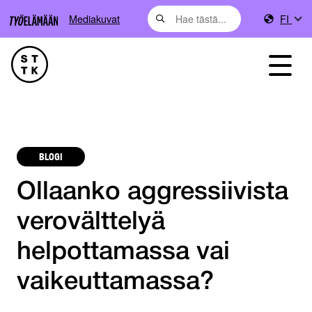
Mediakuvat
FI
BLOGI
Ollaanko aggressiivista
verovälttelyä
helpottamassa vai
vaikeuttamassa?