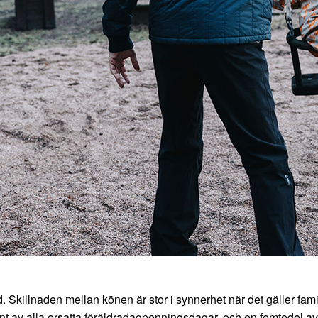
d. Skillnaden mellan könen är stor i synnerhet när det gäller fa
av alla ersatta föräldradagpenningsdagar, och en femtedel av pa