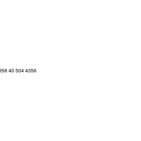
 +358 40 504 4356
fn +358 40 839 4839
 +358 500 808 268