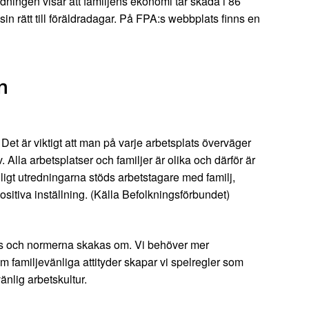
edningen visar att familjens ekonomi tar skada i 86
n rätt till föräldradagar. På FPA:s webbplats finns en
n
et är viktigt att man på varje arbetsplats överväger
lla arbetsplatser och familjer är olika och därför är
nligt utredningarna stöds arbetstagare med familj,
ositiva inställning. (Källa Befolkningsförbundet)
dras och normerna skakas om. Vi behöver mer
m familjevänliga attityder skapar vi spelregler som
nlig arbetskultur.