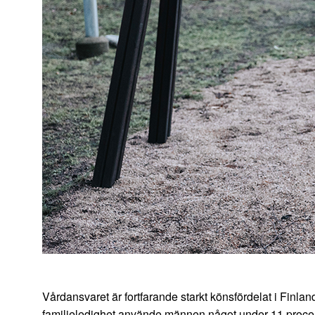
Vårdansvaret är fortfarande starkt könsfördelat i Finlan
familjeledighet använde männen något under 11 procent 