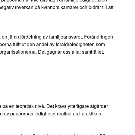
ativ inverkan på kvinnors karriärer och bidrar till att
mja en jämn fördelning av familjeansvaret. Förändringen
porna fullt ut den andel av föräldraledigheten som
rganisationerna. Det gagnar oss alla: samhället,
 på en teoretisk nivå. Det krävs ytterligare åtgärder
de av pappornas ledigheter realiseras i praktiken.