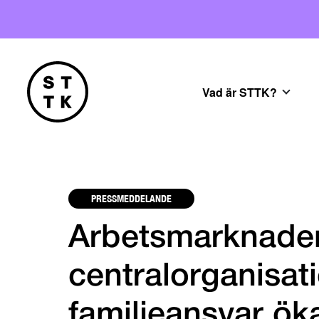
Vad är STTK?
PRESSMEDDELANDE
Arbetsmarknade
centralorganisati
familjeansvar öka