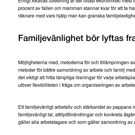
Enligt Akavas utredning är det oftast ekonomiskt mest lö
procent av fallen om mamman stannar kvar för att ta han
räknare med vars hjälp man kan granska familjeledigh
Familjevänlighet bör lyftas 
Möjligheterna med, metoderna för och tillämpningen av 
metoder för bättre samordning av arbete och familj med 
det viktigt att hitta lämpliga lösningar för varje arbet
utöver flexibiliteten i fråga om organiseringen av arbet
Ett familjevänligt arbetsliv och stärkandet av pappans
familjevänligt tal, attitydförändringar och konkreta åt
gäller alla arbetstagare och som gäller samordning av 