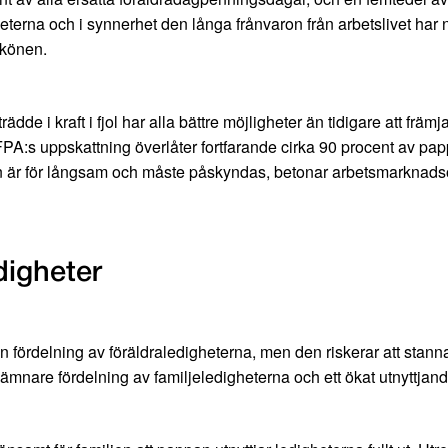
rna och i synnerhet den långa frånvaron från arbetslivet har neg
 könen.
dde i kraft i fjol har alla bättre möjligheter än tidigare att frä
 FPA:s uppskattning överlåter fortfarande cirka 90 procent av pap
n är för långsam och måste påskyndas, betonar arbetsmarknadso
digheter
mn fördelning av föräldraledigheterna, men den riskerar att stanna
jämnare fördelning av familjeledigheterna och ett ökat utnyttjan