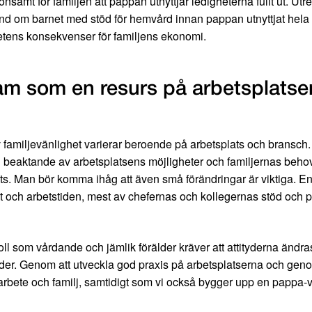
nsamt för familjen att pappan utnyttjar ledigheterna fullt ut. Utr
d om barnet med stöd för hemvård innan pappan utnyttjat hela si
etens konsekvenser för familjens ekonomi.
fram som en resurs på arbetsplatse
familjevänlighet varierar beroende på arbetsplats och bransch. D
beaktande av arbetsplatsens möjligheter och familjernas behov. A
splats. Man bör komma ihåg att även små förändringar är viktiga. E
et och arbetstiden, mest av chefernas och kollegernas stöd och p
 roll som vårdande och jämlik förälder kräver att attityderna än
gärder. Genom att utveckla god praxis på arbetsplatserna och geno
arbete och familj, samtidigt som vi också bygger upp en pappa-vä