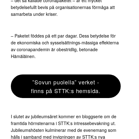
– det så kallade coronapaketet – är ett mycket
betydelsefullt bevis på organisationernas förmåga att
samarbeta under kriser.
– Paketet föddes på ett par dagar. Dess betydelse för
de ekonomiska och sysselsättnings-mässiga effekterna
av coronapandemin är obestridlig, betonade
Hämäläinen.
”Sovun puolella” verket -
finns på STTK:s hemsida.
I slutet av jubileumsåret kommer en bloggserie om de
framtida hörnstenarna i STTK:s intressebevakning ut.
Jubileumshösten kulminerar med de evenemang som
hålls i samband med invigningen av STTK:s nya