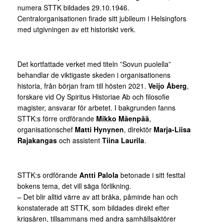
numera STTK bildades 29.10.1946.
Centralorganisationen firade sitt jubileum i Helsingfors
med utgivningen av ett historiskt verk.
Det kortfattade verket med titeln ”Sovun puolella”
behandlar de viktigaste skeden i organisationens
historia, från början fram till hösten 2021.
Veijo Åberg
,
forskare vid Oy Spiritus Historiae Ab och filosofie
magister, ansvarar för arbetet. I bakgrunden fanns
STTK:s förre ordförande
Mikko Mäenpää
,
organisationschef
Matti Hynynen
, direktör
Marja-Liisa
Rajakangas
och assistent
Tiina Laurila
.
STTK:s ordförande
Antti Palola
betonade i sitt festtal
bokens tema, det vill säga förlikning.
– Det blir alltid värre av att bråka, påminde han och
konstaterade att STTK, som bildades direkt efter
krigsåren, tillsammans med andra samhällsaktörer