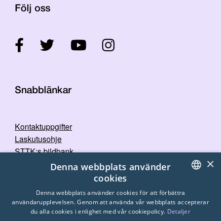
Följ oss
Snabblänkar
Kontaktuppgifter
Laskutusohje
STTK:s bildbank
×
Dataskyddspolicy
Denna webbplats använder
cookies
FINNISH
Denna webbplats använder cookies för att förbättra
användarupplevelsen. Genom att använda vår webbplats accepterar
ENGLISH
du alla cookies i enlighet med vår cookiepolicy.
Detaljer