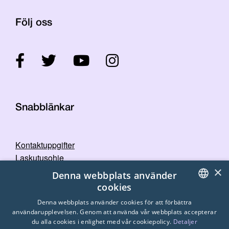
Följ oss
Snabblänkar
Kontaktuppgifter
Laskutusohje
×
STTK:s bildbank
Denna webbplats använder
Dataskyddspolicy
cookies
FINNISH
Denna webbplats använder cookies för att förbättra
användarupplevelsen. Genom att använda vår webbplats accepterar
ENGLISH
du alla cookies i enlighet med vår cookiepolicy.
Detaljer