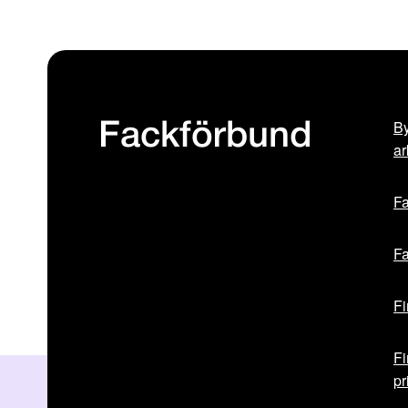
By
Fackförbund
ar
Fa
Fa
Fi
Fi
pr