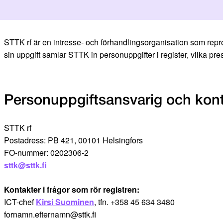
STTK rf är en intresse- och förhandlingsorganisation som repr
sin uppgift samlar STTK in personuppgifter i register, vilka pr
Personuppgiftsansvarig och kon
STTK rf
Postadress: PB 421, 00101 Helsingfors
FO-nummer: 0202306-2
sttk@sttk.fi
Kontakter i frågor som rör registren:
ICT-chef
Kirsi Suominen
, tfn. +358 45 634 3480
fornamn.efternamn@sttk.fi