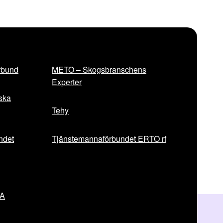
rbund
METO – Skogsbranschens
Experter
iska
Tehy
ndet
Tjänstemannaförbundet ERTO rf
VA