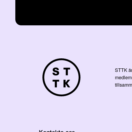
STTK är 
medlemsf
tillsamm