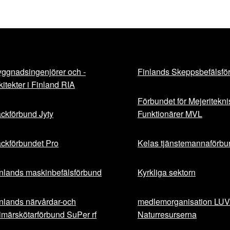
ggnadsingenjörer och -
Finlands Skeppsbefälsfö
kitekter i Finland RIA
Förbundet för Mejeritekn
ckförbund Jyty
Funktionärer MVL
ckförbundet Pro
Kelas tjänstemannaförbu
nlands maskinbefälsförbund
Kyrkliga sektorn
nlands närvårdar-och
medlemorganisation LU
imärskötarförbund SuPer rf
Naturresurserna