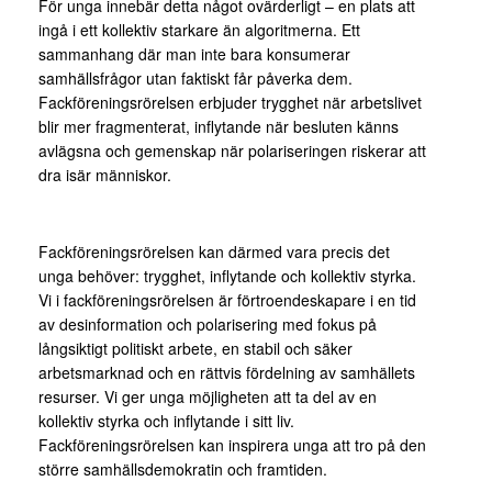
För unga innebär detta något ovärderligt – en plats att
ingå i ett kollektiv starkare än algoritmerna. Ett
sammanhang där man inte bara konsumerar
samhällsfrågor utan faktiskt får påverka dem.
Fackföreningsrörelsen erbjuder trygghet när arbetslivet
blir mer fragmenterat, inflytande när besluten känns
avlägsna och gemenskap när polariseringen riskerar att
dra isär människor.
Fackföreningsrörelsen kan därmed vara precis det
unga behöver: trygghet, inflytande och kollektiv styrka.
Vi i fackföreningsrörelsen är förtroendeskapare i en tid
av desinformation och polarisering med fokus på
långsiktigt politiskt arbete, en stabil och säker
arbetsmarknad och en rättvis fördelning av samhällets
resurser. Vi ger unga möjligheten att ta del av en
kollektiv styrka och inflytande i sitt liv.
Fackföreningsrörelsen kan inspirera unga att tro på den
större samhällsdemokratin och framtiden.