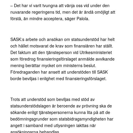
– Det har vi varit tvungna att vänja oss vid under den
nuvarande regeringens tid, men det är ändå omöjligt att
förstå, än mindre acceptera, säger Palola.
SASK:s arbete och ansökan om statsunderstöd har helt
och hållet motsvarat de krav som finansiären har ställt.
Det faktum att den tjänsteperson vid Utrikesministeriet
som föredrog finansieringsförslaget anmälde avvikande
mening berättar mycket om ministerns beslut.
Föredraganden har ansett att understöden till SASK
borde beviljas i enlighet med finansieringsförslaget.
Trots att understöd som beviljas med stöd av
statsunderstödslagen är beroende av prövning ska de
sökande enligt tjänstepersonerna kunna lita på att de
bedömningsgrunder som statsbidragsmyndigheten har
angett i samband med utlysningen iakttas när
ansökningarna behandlas.