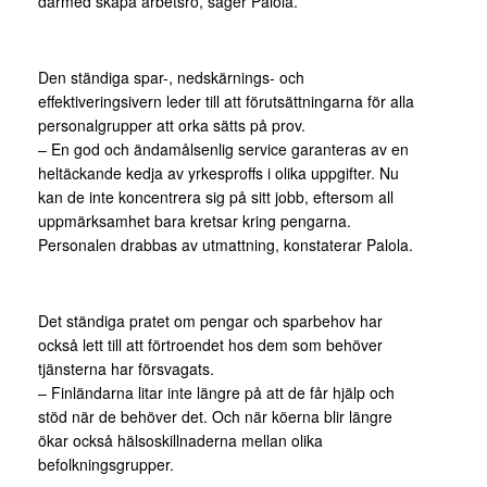
därmed skapa arbetsro, säger Palola.
Den ständiga spar-, nedskärnings- och
effektiveringsivern leder till att förutsättningarna för alla
personalgrupper att orka sätts på prov.
– En god och ändamålsenlig service garanteras av en
heltäckande kedja av yrkesproffs i olika uppgifter. Nu
kan de inte koncentrera sig på sitt jobb, eftersom all
uppmärksamhet bara kretsar kring pengarna.
Personalen drabbas av utmattning, konstaterar Palola.
Det ständiga pratet om pengar och sparbehov har
också lett till att förtroendet hos dem som behöver
tjänsterna har försvagats.
– Finländarna litar inte längre på att de får hjälp och
stöd när de behöver det. Och när köerna blir längre
ökar också hälsoskillnaderna mellan olika
befolkningsgrupper.