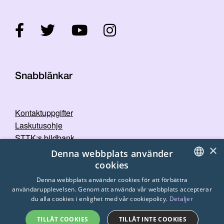
Snabblänkar
Kontaktuppgifter
Laskutusohje
STTK:s bildbank
×
Dataskyddspolicy
Denna webbplats använder
cookies
FINNISH
Denna webbplats använder cookies för att förbättra
användarupplevelsen. Genom att använda vår webbplats accepterar
ENGLISH
du alla cookies i enlighet med vår cookiepolicy.
Detaljer
SWEDISH
TILLÅT COOKIES
TILLÅT INTE COOKIES