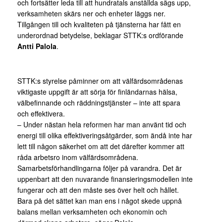
och fortsätter leda till att hundratals anställda sägs upp,
verksamheten skärs ner och enheter läggs ner.
Tillgången till och kvaliteten på tjänsterna har fått en
underordnad betydelse, beklagar STTK:s ordförande
Antti Palola
.
STTK:s styrelse påminner om att välfärdsområdenas
viktigaste uppgift är att sörja för finländarnas hälsa,
välbefinnande och räddningstjänster – inte att spara
och effektivera.
– Under nästan hela reformen har man använt tid och
energi till olika effektiveringsåtgärder, som ändå inte har
lett till någon säkerhet om att det därefter kommer att
råda arbetsro inom välfärdsområdena.
Samarbetsförhandlingarna följer på varandra. Det är
uppenbart att den nuvarande finansieringsmodellen inte
fungerar och att den måste ses över helt och hållet.
Bara på det sättet kan man ens i något skede uppnå
balans mellan verksamheten och ekonomin och