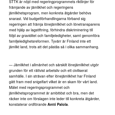
STTK är nöjd med regeringprogrammets riktlinjer för
främjande av jämlikhet och regeringens
jämlikhetsprogram, men konkreta åtgärder behövs
snarast. Vid budgetförhandlingarna förband sig
regeringen att främja lönejämlikhet och lönetransparens
med hjälp av lagstiftning, förhindra diskriminering till
följd av graviditet och familjeledigheter, samt genomföra
familjeledighetsreformen. Tyvärr är Finland inte ett
jämlikt land, trots att det påstås så i olika sammanhang.
— Jämlikhet i allmänhet och särskilt lönejämlikhet utgör
grunden för ett rättvist arbetsliv och ett civiliserat
samhälle. I sin strävan efter lönejämlikhet har Finland
gått fram med snigelfart vilket är en skam för vårt land.
Målet med regeringsprogrammet och
jämlikhetsprogrammet är ambitiöst och bra, men det
räcker inte om förslagen inte leder till konkreta åtgärder,
konstaterar ordförande
Antti Palola
.