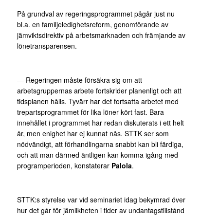
På grundval av regeringsprogrammet pågår just nu
bl.a. en familjeledighetsreform, genomförande av
jämviktsdirektiv på arbetsmarknaden och främjande av
lönetransparensen.
— Regeringen måste försäkra sig om att
arbetsgruppernas arbete fortskrider planenligt och att
tidsplanen hålls. Tyvärr har det fortsatta arbetet med
trepartsprogrammet för lika löner kört fast. Bara
innehållet i programmet har redan diskuterats i ett helt
år, men enighet har ej kunnat nås. STTK ser som
nödvändigt, att förhandlingarna snabbt kan bli färdiga,
och att man därmed äntligen kan komma igång med
programperioden, konstaterar
Palola
.
STTK:s styrelse var vid seminariet idag bekymrad över
hur det går för jämlikheten i tider av undantagstillstånd