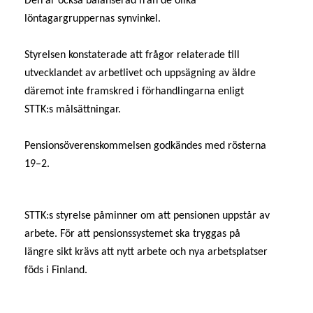
Den är också balanserad från de olika
löntagargruppernas synvinkel.
Styrelsen konstaterade att frågor relaterade till
utvecklandet av arbetlivet och uppsägning av äldre
däremot inte framskred i förhandlingarna enligt
STTK:s målsättningar.
Pensionsöverenskommelsen godkändes med rösterna
19–2.
STTK:s styrelse påminner om att pensionen uppstår av
arbete. För att pensionssystemet ska tryggas på
längre sikt krävs att nytt arbete och nya arbetsplatser
föds i Finland.