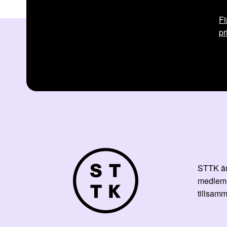
Fi
pr
STTK är 
medlemsf
tillsamm