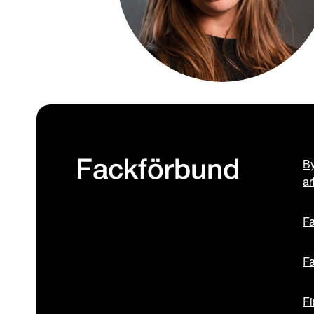
By
Fackförbund
ar
Fa
Fa
Fi