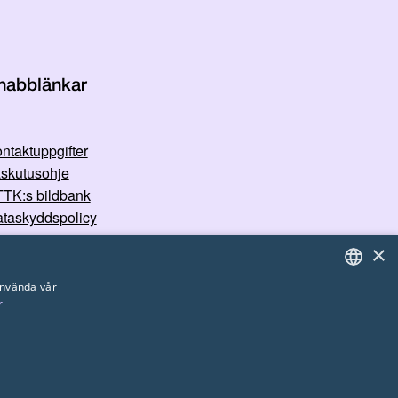
nabblänkar
ntaktuppgifter
skutusohje
TK:s bildbank
taskyddspolicy
×
använda vår
r
FINNISH
ENGLISH
SWEDISH