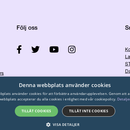
Följ oss
S
Ko
La
ST
Da
rs
Denna webbplats använder cookies
plats använder cookies för att förbättra användarupplevelsen. Genom att 
webbplats accepterar du alla cookies i enlighet med vår cookiepolicy.
Detalje
TILLÅT COOKIES
TILLÅT INTE COOKIES
© 2026
STTK.
Made with ❤ by
Avoin.Systems
VISA DETALJER