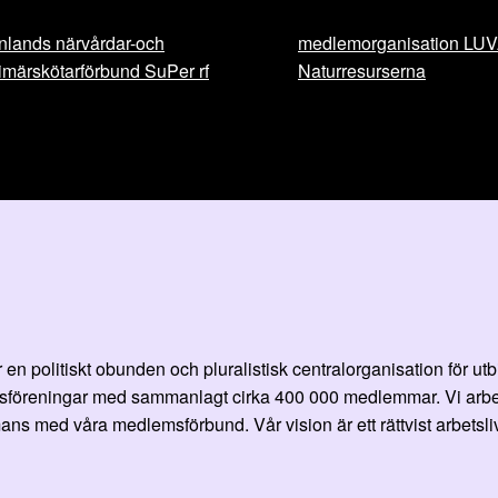
nlands närvårdar-och
medlemorganisation LU
imärskötarförbund SuPer rf
Naturresurserna
en politiskt obunden och pluralistisk centralorganisation för ut
öreningar med sammanlagt cirka 400 000 medlemmar. Vi arbetar fö
ans med våra medlemsförbund. Vår vision är ett rättvist arbetsliv