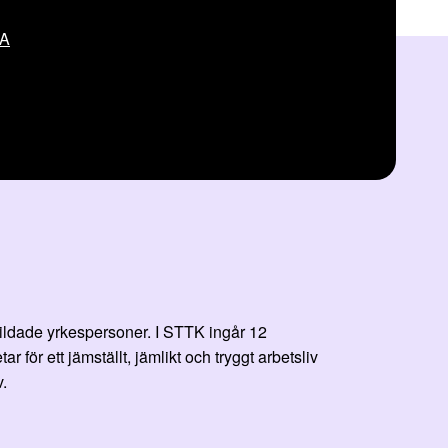
VA
bildade yrkespersoner. I STTK ingår 12
r ett jämställt, jämlikt och tryggt arbetsliv
.