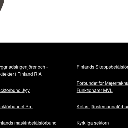
ggnadsingenjörer och -
Finlands Skeppsbefälsfö
kitekter i Finland RIA
Förbundet för Mejeritekn
ckförbund Jyty
Funktionärer MVL
ckförbundet Pro
Kelas tjänstemannaförbu
nlands maskinbefälsförbund
Kyrkliga sektorn