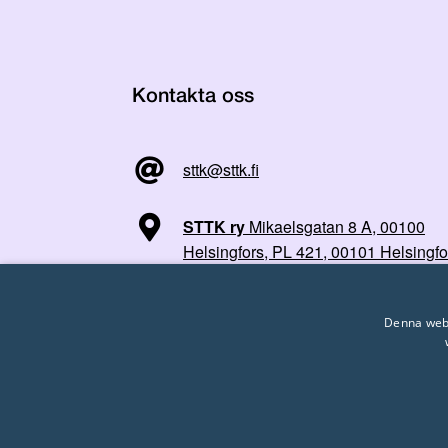
Kontakta oss
sttk@sttk.fi
STTK ry
Mikaelsgatan 8 A, 00100
Helsingfors, PL 421, 00101 Helsingfo
Denna webb