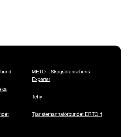
rbund
METO – Skogsbranschens
Experter
iska
Tehy
ndet
Tjänstemannaförbundet ERTO rf