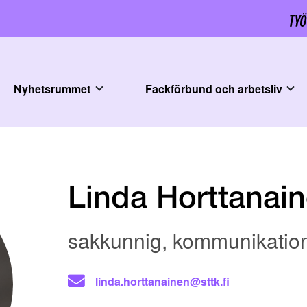
Nyhetsrummet
Fackförbund och arbetsliv
Linda Horttanai
sakkunnig, kommunikatio
linda.horttanainen@sttk.fi